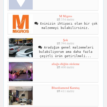
M Migros
334 metre
Evinizin ihtiyacı olan bir çok
malzemeyi bulabilirsiniz.
Şok
394 metre
Aradığım genel malzemeleri
bulabiliyorum ama daha fazla
çeşitli ürün getirilmeli...
aliağa düğün süsleme
400 metre
Bluediamond Karataş
411 metre