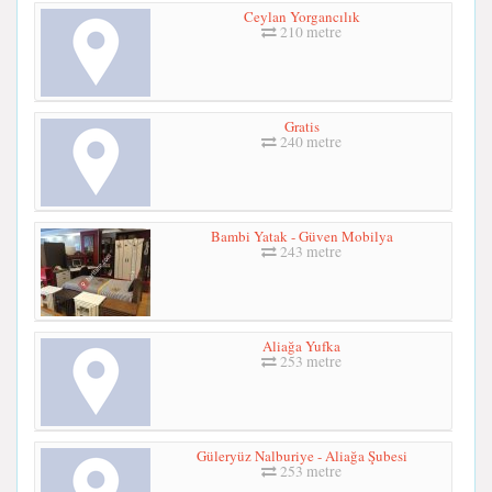
Ceylan Yorgancılık
210 metre
Gratis
240 metre
Bambi Yatak - Güven Mobilya
243 metre
Aliağa Yufka
253 metre
Güleryüz Nalburiye - Aliağa Şubesi
253 metre