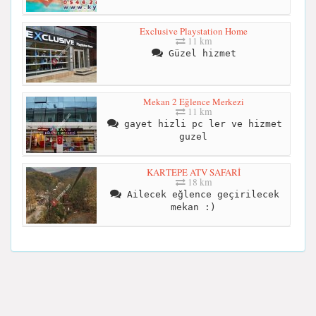
Exclusive Playstation Home
11 km
Güzel hizmet
Mekan 2 Eğlence Merkezi
11 km
gayet hizli pc ler ve hizmet
guzel
KARTEPE ATV SAFARİ
18 km
Ailecek eğlence geçirilecek
mekan :)