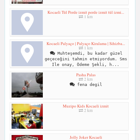
Kocaeli Tül Perde izmit perde izmit tül izmi...
1 km
Kocaeli Palyaço | Palyaço Kiralama | Sihizba...
1 km
Muhteşemdi, bu kadar güzel
geçeceğini tahmin etmiyordum. Sms
İle onay, Ödeme Şekli, h...
Pasha Palas
2 km
fena degil
Muzipo Kids Kocaeli izmit
2 km
Jolly Joker Kocaeli