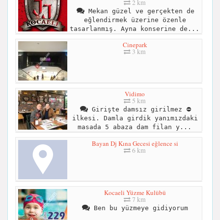
2 km
Mekan güzel ve gerçekten de
eğlendirmek üzerine özenle
tasarlanmış. Ayna konserine de...
Cinepark
3 km
Vidimo
5 km
Girişte damsız girilmez ⛔
ilkesi. Damla girdik yanımızdaki
masada 5 abaza dam filan y...
Bayan Dj Kına Gecesi eğlence si
6 km
Kocaeli Yüzme Kulübü
7 km
Ben bu yüzmeye gidiyorum