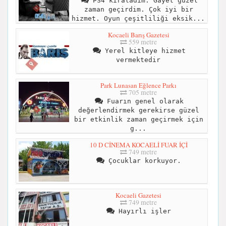
PS4 kiraladım. Gayet güzel
zaman geçirdim. Çok iyi bir
hizmet. Oyun çeşitliliği eksik...
Kocaeli Barış Gazetesi
559 metre
Yerel kitleye hizmet
vermektedir
Park Lunasan Eğlence Parkı
705 metre
Fuarın genel olarak
değerlendirmek gerekirse güzel
bir etkinlik zaman geçirmek için
g...
10 D CİNEMA KOCAELİ FUAR İÇİ
749 metre
Çocuklar korkuyor.
Kocaeli Gazetesi
749 metre
Hayırlı işler