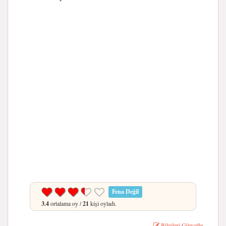
Fena Değil
3.4
ortalama oy /
21
kişi oyladı.
Bilgileri Güncelle