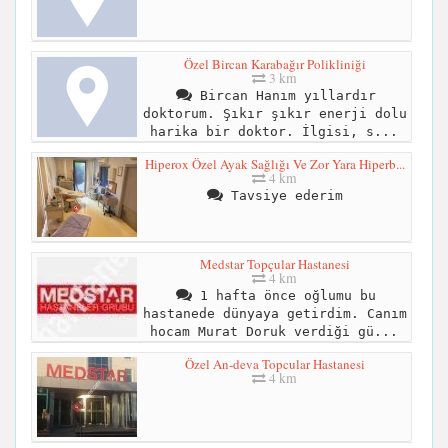
Özel Bircan Karabağır Polikliniği
3 km
Bircan Hanım yıllardır
doktorum. Şıkır şıkır enerji dolu
harika bir doktor. İlgisi, s...
Hiperox Özel Ayak Sağlığı Ve Zor Yara Hiperb...
4 km
Tavsiye ederim
Medstar Topçular Hastanesi
4 km
1 hafta önce oğlumu bu
hastanede dünyaya getirdim. Canım
hocam Murat Doruk verdiği gü...
Özel An-deva Topcular Hastanesi
4 km