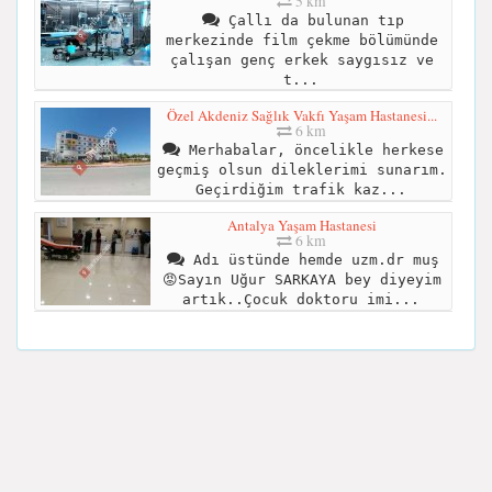
5 km
Çallı da bulunan tıp
merkezinde film çekme bölümünde
çalışan genç erkek saygısız ve
t...
Özel Akdeniz Sağlık Vakfı Yaşam Hastanesi...
6 km
Merhabalar, öncelikle herkese
geçmiş olsun dileklerimi sunarım.
Geçirdiğim trafik kaz...
Antalya Yaşam Hastanesi
6 km
Adı üstünde hemde uzm.dr muş
😡Sayın Uğur SARKAYA bey diyeyim
artık..Çocuk doktoru imi...