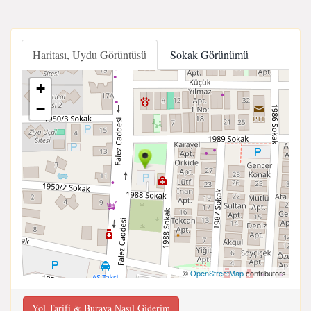
Haritası, Uydu Görüntüsü
Sokak Görünümü
+
−
©
OpenStreetMap
contributors
Yol Tarifi & Buraya Nasıl Giderim