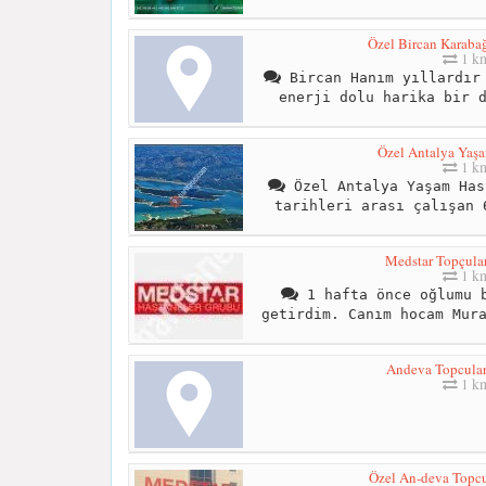
Özel Bircan Karabağ
1 k
Bircan Hanım yıllardır 
enerji dolu harika bir 
Özel Antalya Yaşa
1 k
Özel Antalya Yaşam Has
tarihleri arası çalışan 
Medstar Topçular
1 k
1 hafta önce oğlumu b
getirdim. Canım hocam Mur
Andeva Topcular
1 k
Özel An-deva Topcu