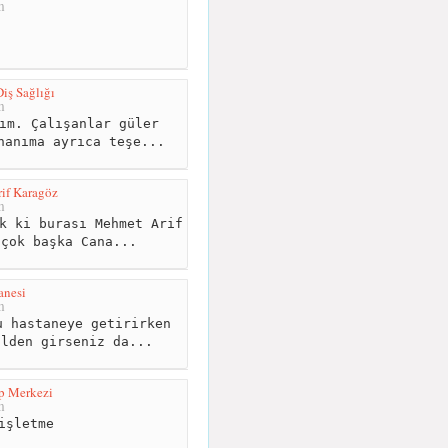
m
Diş Sağlığı
m
ım. Çalışanlar güler
hanıma ayrıca teşe...
if Karagöz
m
k ki burası Mehmet Arif
 çok başka Cana...
anesi
m
 hastaneye getirirken
ilden girseniz da...
p Merkezi
m
işletme