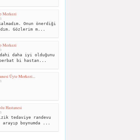
p Merkezi
m
almadım. Onun önerdiği
ldım. Gözlerim m...
p Merkezi
m
dahi daha iyi olduğunu
berbat bi hastan...
nesi Üyte Merkezi...
m
lu Hastanesi
m
zik tedaviye randevu
a arayıp boynumda ...