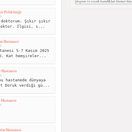
ır Polikliniği
m
doktorum. Şıkır şıkır
doktor. İlgisi, s...
m Hastanesi
m
tanesi 5-7 Kasım 2025
6. Kat hemşireler...
 Hastanesi
m
u hastanede dünyaya
at Doruk verdiği gü...
 Hastanesi
m
lar Hastanesi