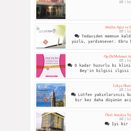
1 k
Attelia Ağız ve 
1 k
Tedaviden memnun kald
yüzlü, yardımsever. Ebru 
Op.Dr.Mehmet Ar
1 k
O kadar huzurlu bı klini
Bey'in bilgisi ilgisi
Likya Hast
2 k
Lütfen yakınlarınızı bu
bir kez daha düşünün ac
Özel Antalya Tı
2 k
İyi bir 