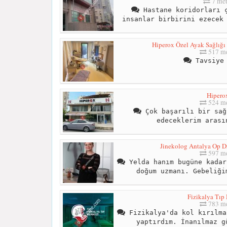
7 met
Hastane koridorları ç
insanlar birbirini ezecek
Hiperox Özel Ayak Sağlığı 
517 me
Tavsiye 
Hipero
524 me
Çok başarılı bir sağ
edeceklerim arası
Jinekolog Antalya Op 
597 me
Yelda hanım bugüne kadar
doğum uzmanı. Gebeliği
Fizikalya Tıp
783 me
Fizikalya'da kol kırılma
yaptırdım. İnanılmaz g