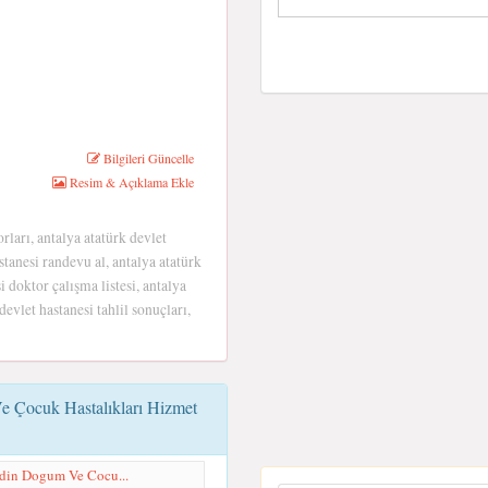
Bilgileri Güncelle
Resim & Açıklama Ekle
rları, antalya atatürk devlet
tanesi randevu al, antalya atatürk
 doktor çalışma listesi, antalya
devlet hastanesi tahlil sonuçları,
e Çocuk Hastalıkları Hizmet
adin Dogum Ve Cocu...