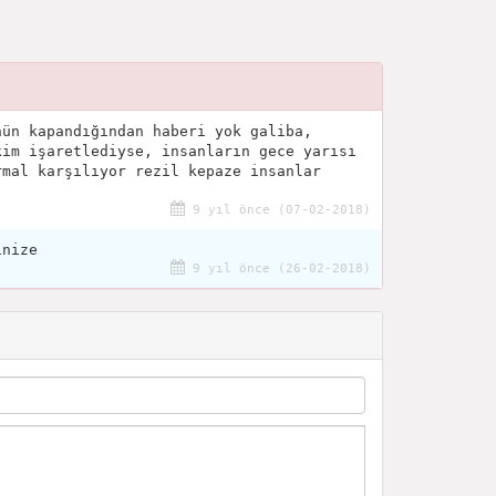
nün kapandığından haberi yok galiba,
kim işaretlediyse, insanların gece yarısı
rmal karşılıyor rezil kepaze insanlar
9 yıl önce (07-02-2018)
inize
9 yıl önce (26-02-2018)