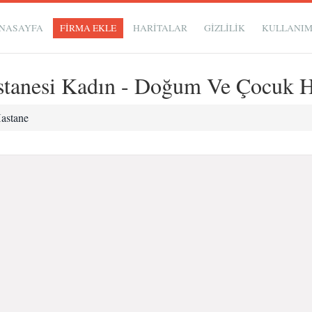
NASAYFA
FİRMA EKLE
HARİTALAR
GIZLILIK
KULLANI
stanesi Kadın - Doğum Ve Çocuk Ha
astane