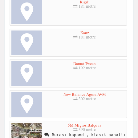
Kiğılı
181 metre
Kanz
181 metre
Damat Tween
192 metre
New Balance Agora AVM
302 metre
5M Migros Balçova
390 metre
Burası kapandı, klasik pahallı