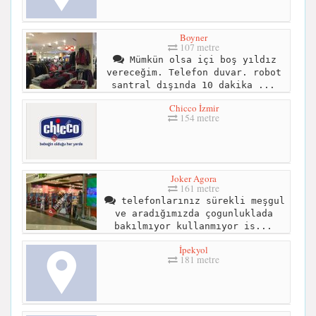
Boyner
107 metre
Mümkün olsa içi boş yıldız
vereceğim. Telefon duvar. robot
santral dışında 10 dakika ...
Chicco İzmir
154 metre
Joker Agora
161 metre
telefonlarınız sürekli meşgul
ve aradığımızda çogunluklada
bakılmıyor kullanmıyor is...
İpekyol
181 metre