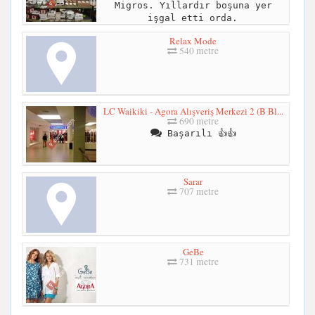
Migros. Yıllardır boşuna yer
işgal etti orda.
Relax Mode
540 metre
LC Waikiki - Agora Alışveriş Merkezi 2 (B Bl...
690 metre
Başarılı 👍👍
Sarar
707 metre
GeBe
731 metre