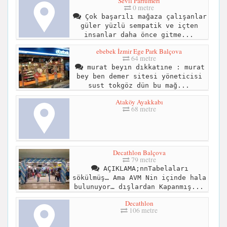
Sevil Parfümeri
0 metre
Çok başarılı mağaza çalışanlar
güler yüzlü sempatik ve içten
insanlar daha önce gitme...
ebebek İzmir Ege Park Balçova
64 metre
murat beyın dıkkatıne : murat
bey ben demer sitesi yöneticisi
sust tokgöz dün bu mağ...
Ataköy Ayakkabı
68 metre
Decathlon Balçova
79 metre
AÇIKLAMA;nnTabelaları
sökülmüş… Ama AVM Nin içinde hala
bulunuyor… dışlardan Kapanmış...
Decathlon
106 metre