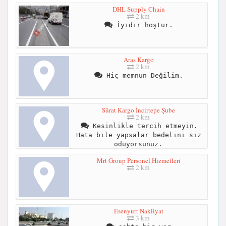
DHL Supply Chain
2 km
İyidir hoştur.
Aras Kargo
2 km
Hiç memnun Değilim.
Sürat Kargo İncirtepe Şube
2 km
Kesinlikle tercih etmeyin.
Hata bile yapsalar bedelini siz
oduyorsunuz.
Mrt Group Personel Hizmetleri
2 km
Esenyurt Nakliyat
3 km