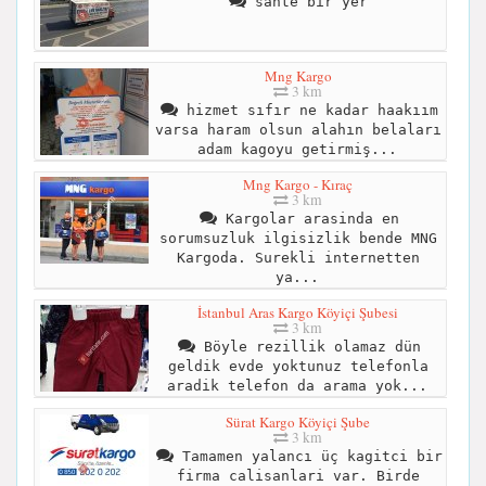
sahte bir yer
Mng Kargo
3 km
hizmet sıfır ne kadar haakıım
varsa haram olsun alahın belaları
adam kagoyu getirmiş...
Mng Kargo - Kıraç
3 km
Kargolar arasinda en
sorumsuzluk ilgisizlik bende MNG
Kargoda. Surekli internetten
ya...
İstanbul Aras Kargo Köyiçi Şubesi
3 km
Böyle rezillik olamaz dün
geldik evde yoktunuz telefonla
aradik telefon da arama yok...
Sürat Kargo Köyiçi Şube
3 km
Tamamen yalancı üç kagitci bir
firma calisanlari var. Birde