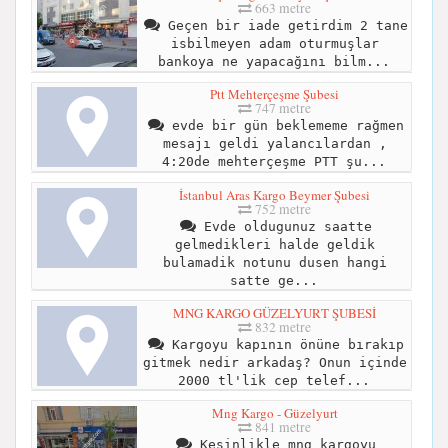
663 metre
Geçen bir iade getirdim 2 tane
isbilmeyen adam oturmuşlar
bankoya ne yapacağını bilm...
Ptt Mehterçeşme Şubesi
747 metre
evde bir gün beklememe rağmen
mesajı geldi yalancılardan ,
4:20de mehterçeşme PTT şu...
İstanbul Aras Kargo Beymer Şubesi
752 metre
Evde oldugunuz saatte
gelmedikleri halde geldik
bulamadik notunu dusen hangi
satte ge...
MNG KARGO GÜZELYURT ŞUBESİ
832 metre
Kargoyu kapının önüne bırakıp
gitmek nedir arkadaş? Onun içinde
2000 tl'lik cep telef...
Mng Kargo - Güzelyurt
841 metre
Kesinlikle mng kargoyu