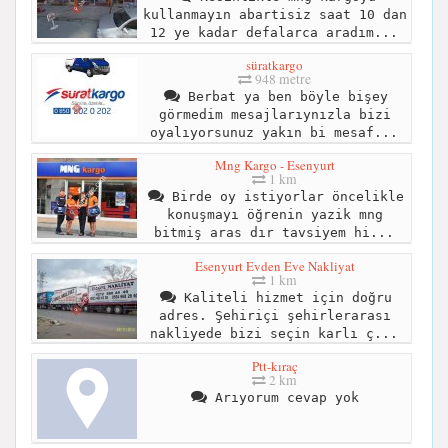
kullanmayın abartisiz saat 10 dan
12 ye kadar defalarca aradım...
süratkargo
948 metre
Berbat ya ben böyle bişey
görmedim mesajlarıynızla bizi
oyalıyorsunuz yakın bi mesaf...
Mng Kargo - Esenyurt
1 km
Birde oy istiyorlar öncelikle
konuşmayı öğrenin yazik mng
bitmiş aras dır tavsiyem hi...
Esenyurt Evden Eve Nakliyat
1 km
Kaliteli hizmet için doğru
adres. Şehiriçi şehirlerarası
nakliyede bizi seçin karlı ç...
Ptt-kıraç
2 km
Arıyorum cevap yok