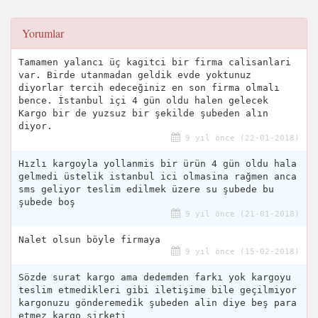
Yorumlar
Tamamen yalancı üç kagitci bir firma calisanlari
var. Birde utanmadan geldik evde yoktunuz
diyorlar tercih edeceğiniz en son firma olmalı
bence. İstanbul içi 4 gün oldu halen gelecek
Kargo bir de yuzsuz bir şekilde şubeden alın
diyor.
9 yıl önce (22-01-2018)
Hızlı kargoyla yollanmis bir ürün 4 gün oldu hala
gelmedi üstelik istanbul ici olmasina rağmen anca
sms geliyor teslim edilmek üzere su şubede bu
şubede boş
9 yıl önce (21-01-2018)
Nalet olsun böyle firmaya
9 yıl önce (15-02-2018)
Sözde surat kargo ama dedemden farkı yok kargoyu
teslim etmedikleri gibi iletişime bile geçilmiyor
kargonuzu gönderemedik şubeden alin diye beş para
etmez kargo sirketi