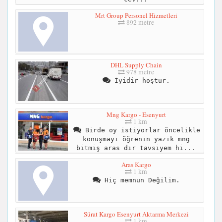
Mrt Group Personel Hizmetleri
892 metre
DHL Supply Chain
978 metre
İyidir hoştur.
Mng Kargo - Esenyurt
1 km
Birde oy istiyorlar öncelikle
konuşmayı öğrenin yazik mng
bitmiş aras dır tavsiyem hi...
Aras Kargo
1 km
Hiç memnun Değilim.
Sürat Kargo Esenyurt Aktarma Merkezi
1 km