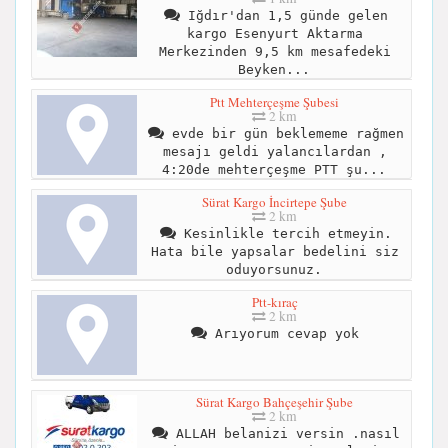
Iğdır'dan 1,5 günde gelen
kargo Esenyurt Aktarma
Merkezinden 9,5 km mesafedeki
Beyken...
Ptt Mehterçeşme Şubesi
2 km
evde bir gün beklememe rağmen
mesajı geldi yalancılardan ,
4:20de mehterçeşme PTT şu...
Sürat Kargo İncirtepe Şube
2 km
Kesinlikle tercih etmeyin.
Hata bile yapsalar bedelini siz
oduyorsunuz.
Ptt-kıraç
2 km
Arıyorum cevap yok
Sürat Kargo Bahçeşehir Şube
2 km
ALLAH belanizi versin .nasıl