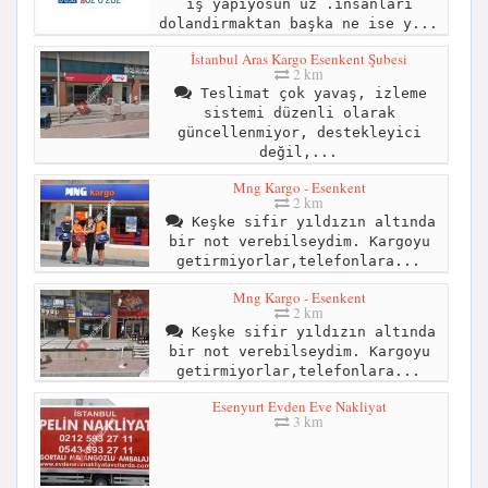
iş yapıyosun uz .insanlari
dolandirmaktan başka ne ise y...
İstanbul Aras Kargo Esenkent Şubesi
2 km
Teslimat çok yavaş, izleme
sistemi düzenli olarak
güncellenmiyor, destekleyici
değil,...
Mng Kargo - Esenkent
2 km
Keşke sifir yıldızın altında
bir not verebilseydim. Kargoyu
getirmiyorlar,telefonlara...
Mng Kargo - Esenkent
2 km
Keşke sifir yıldızın altında
bir not verebilseydim. Kargoyu
getirmiyorlar,telefonlara...
Esenyurt Evden Eve Nakliyat
3 km