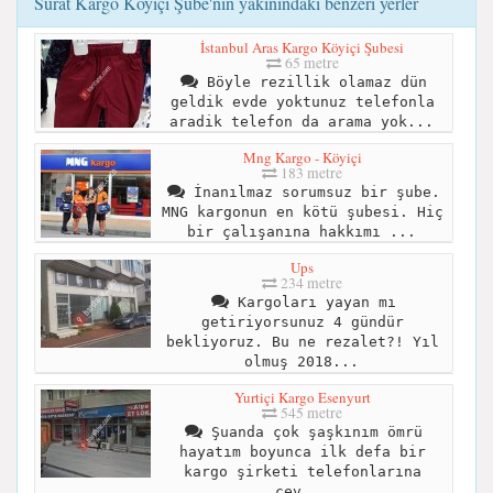
Sürat Kargo Köyiçi Şube'nin yakınındaki benzeri yerler
İstanbul Aras Kargo Köyiçi Şubesi
65 metre
Böyle rezillik olamaz dün
geldik evde yoktunuz telefonla
aradik telefon da arama yok...
Mng Kargo - Köyiçi
183 metre
İnanılmaz sorumsuz bir şube.
MNG kargonun en kötü şubesi. Hiç
bir çalışanına hakkımı ...
Ups
234 metre
Kargoları yayan mı
getiriyorsunuz 4 gündür
bekliyoruz. Bu ne rezalet?! Yıl
olmuş 2018...
Yurtiçi Kargo Esenyurt
545 metre
Şuanda çok şaşkınım ömrü
hayatım boyunca ilk defa bir
kargo şirketi telefonlarına
cev...