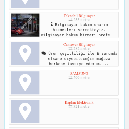
Teknobil Bilgisayar
255 metre
Bilgisayar bakım onarım
hizmetleri vermekteyiz.
Bilgisayar bakım hizmeti profe...
Cansever Bilgisayar
282 metre
Ürün çeşitliliği ile Erzurumda
efsane diyebileceğim mağaza
herkese tavsiye ederim....
SAMSUNG
299 metre
Kaplan Elektronik
321 metre