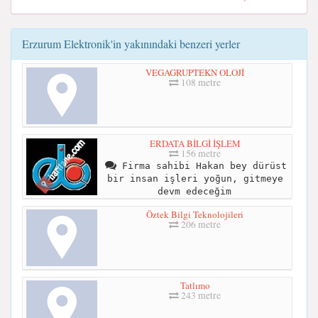
Erzurum Elektronik'in yakınındaki benzeri yerler
VEGAGRUPTEKN OLOJİ
108 metre
ERDATA BİLGİ İŞLEM
156 metre
Firma sahibi Hakan bey dürüst
bir insan işleri yoğun, gitmeye
devm edeceğim
Öztek Bilgi Teknolojileri
206 metre
Tatlımo
243 metre