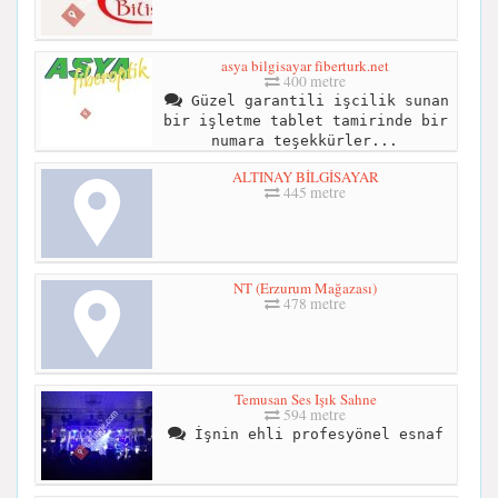
asya bilgisayar fiberturk.net
400 metre
Güzel garantili işcilik sunan
bir işletme tablet tamirinde bir
numara teşekkürler...
ALTINAY BİLGİSAYAR
445 metre
NT (Erzurum Mağazası)
478 metre
Temusan Ses Işık Sahne
594 metre
İşnin ehli profesyönel esnaf