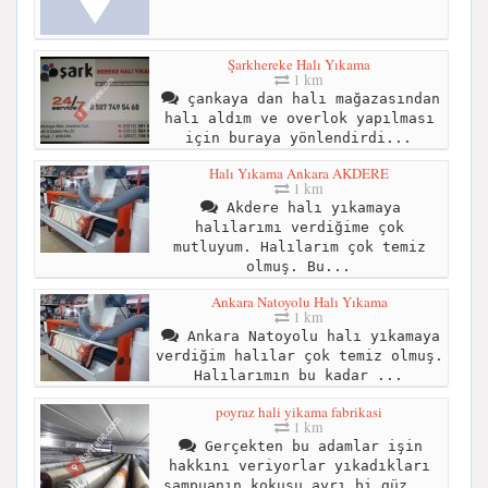
Şarkhereke Halı Yıkama
1 km
çankaya dan halı mağazasından
halı aldım ve overlok yapılması
için buraya yönlendirdi...
Halı Yıkama Ankara AKDERE
1 km
Akdere halı yıkamaya
halılarımı verdiğime çok
mutluyum. Halılarım çok temiz
olmuş. Bu...
Ankara Natoyolu Halı Yıkama
1 km
Ankara Natoyolu halı yıkamaya
verdiğim halılar çok temiz olmuş.
Halılarımın bu kadar ...
poyraz hali yikama fabrikasi
1 km
Gerçekten bu adamlar işin
hakkını veriyorlar yıkadıkları
şampuanın kokusu ayrı bi güz...