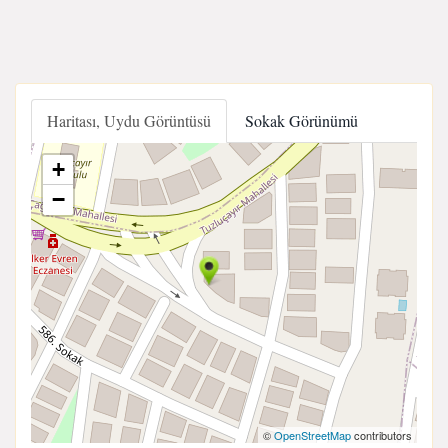
Haritası, Uydu Görüntüsü
Sokak Görünümü
+
−
©
OpenStreetMap
contributors