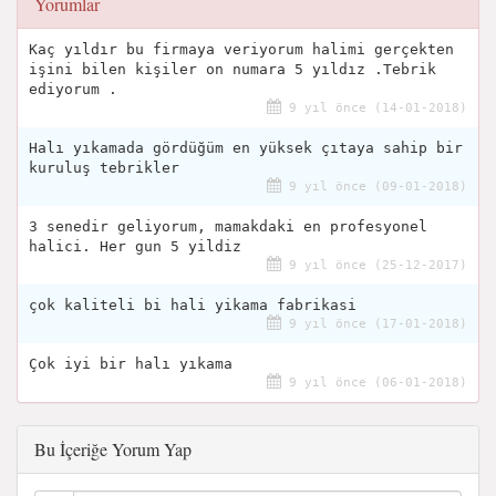
Yorumlar
Kaç yıldır bu firmaya veriyorum halimi gerçekten
işini bilen kişiler on numara 5 yıldız .Tebrik
ediyorum .
9 yıl önce (14-01-2018)
Halı yıkamada gördüğüm en yüksek çıtaya sahip bir
kuruluş tebrikler
9 yıl önce (09-01-2018)
3 senedir geliyorum, mamakdaki en profesyonel
halici. Her gun 5 yildiz
9 yıl önce (25-12-2017)
çok kaliteli bi hali yikama fabrikasi
9 yıl önce (17-01-2018)
Çok iyi bir halı yıkama
9 yıl önce (06-01-2018)
Bu İçeriğe Yorum Yap