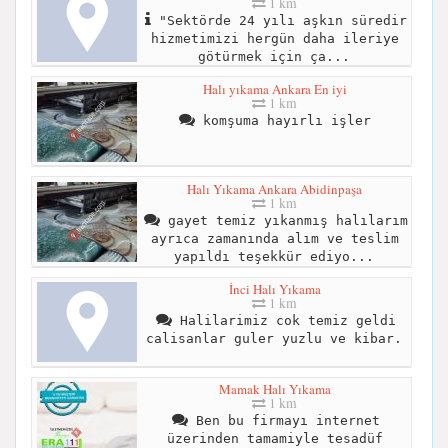
1 km
"Sektörde 24 yılı aşkın süredir
hizmetimizi hergün daha ileriye
götürmek için ça...
Halı yıkama Ankara En iyi
1 km
komşuma hayırlı işler
Halı Yıkama Ankara Abidinpaşa
1 km
gayet temiz yıkanmış halılarım
ayrıca zamanında alım ve teslim
yapıldı teşekkür ediyo...
İnci Halı Yıkama
1 km
Halilarimiz cok temiz geldi
calisanlar guler yuzlu ve kibar.
Mamak Halı Yıkama
1 km
Ben bu firmayı internet
üzerinden tamamiyle tesadüf