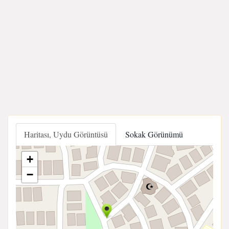
Haritası, Uydu Görüntüsü
Sokak Görünümü
+
−