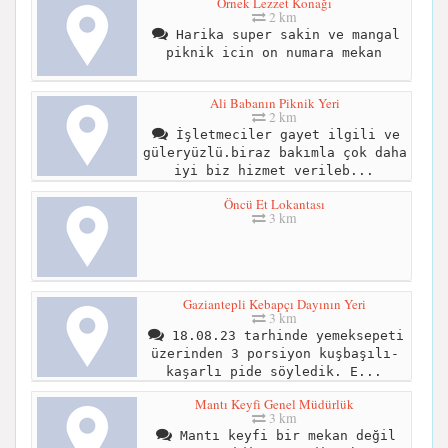
Örnek Lezzet Konağı
2 km
Harika super sakin ve mangal
piknik icin on numara mekan
Ali Babanın Piknik Yeri
2 km
İşletmeciler gayet ilgili ve
güleryüzlü.biraz bakımla çok daha
iyi biz hizmet verileb...
Öncü Et Lokantası
3 km
Gaziantepli Kebapçı Dayının Yeri
3 km
18.08.23 tarhinde yemeksepeti
üzerinden 3 porsiyon kuşbaşılı-
kaşarlı pide söyledik. E...
Mantı Keyfi Genel Müdürlük
3 km
Mantı keyfi bir mekan değil