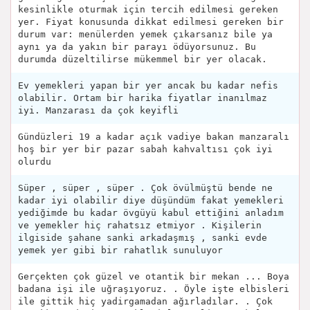
kesinlikle oturmak için tercih edilmesi gereken
yer. Fiyat konusunda dikkat edilmesi gereken bir
durum var: menülerden yemek çıkarsanız bile ya
aynı ya da yakın bir parayı ödüyorsunuz. Bu
durumda düzeltilirse mükemmel bir yer olacak.
Ev yemekleri yapan bir yer ancak bu kadar nefis
olabilir. Ortam bir harika fiyatlar inanılmaz
iyi. Manzarası da çok keyifli
Gündüzleri 19 a kadar açık vadiye bakan manzaralı
hoş bir yer bir pazar sabah kahvaltısı çok iyi
olurdu
Süper , süper , süper . Çok övülmüştü bende ne
kadar iyi olabilir diye düşündüm fakat yemekleri
yediğimde bu kadar övgüyü kabul ettiğini anladım
ve yemekler hiç rahatsız etmiyor . Kişilerin
ilgiside şahane sanki arkadaşmış , sanki evde
yemek yer gibi bir rahatlık sunuluyor
Gerçekten çok güzel ve otantik bir mekan ... Boya
badana işi ile uğraşıyoruz. . Öyle işte elbisleri
ile gittik hiç yadirgamadan ağırladılar. . Çok