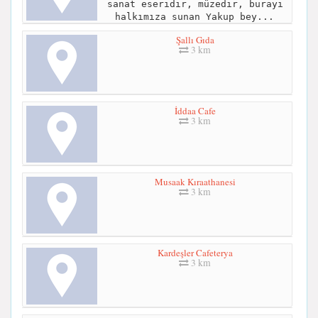
sanat eseridir, müzedir, burayı
halkımıza sunan Yakup bey...
Şallı Gıda
3 km
İddaa Cafe
3 km
Musaak Kıraathanesi
3 km
Kardeşler Cafeterya
3 km