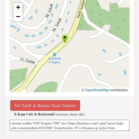
+
−
©
OpenStreetMap
contributors
Yol Tarifi & Buraya Nasıl Giderim
E-Kapı Cafe & Restaraunt
haritasını sitene ekle;