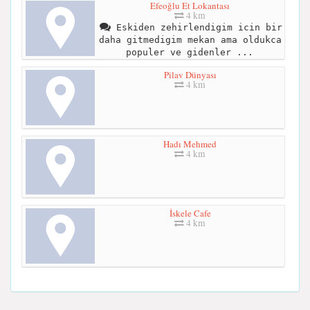
Efeoğlu Et Lokantası
4 km
Eskiden zehirlendigim icin bir
daha gitmedigim mekan ama oldukca
populer ve gidenler ...
Pilav Dünyası
4 km
Hadı Mehmed
4 km
İskele Cafe
4 km