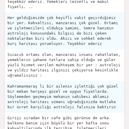
teşekkür ederiz. Yemekleri lezzetli ve makul
fiyatlı. ..
Her geldiğimizde çok keyifli vakit geçirdiğimiz
bir yer. Kahvaltısı, manzarası çok güzel. Ortamı
ve işletmecileri oldukça samimi. Semra hanımın
astroloji konusundaki bilgisi de bizi çeken
noktalardan biri oldu. Akıcı ve sohbet ederek
burç haritası yorumluyor. Teşekkür ederiz
Sıcacık ortamı olan, manzarası insanı rahatlatan,
yemeklerin şahane tatlara sahip olduğu ve güler
yüzlü hizmet verilen muhteşem bir yer : astroloji
ve yıldız haritası ilginizi çekiyorsa kesinlikle
uğramalısınız :
Kahramanmaraş lı bir ailenin işlettiği çok güzel
bir mekan herşeyi güzel ve uygun fiyatlarda.
Söylemeden geçmeyim mekanın sahibesi ablamız
astroloji haritası uzmanı uğradığınızda mutlaka
bir ücret karşılığı astroloji falınıza baktırın
Girişi sıradan bir cafe gibi görünse de arka
balkonu benim için büyülü bir yer hafta sonu
kahvaltılarında ilk tercihim. İşletmecileri