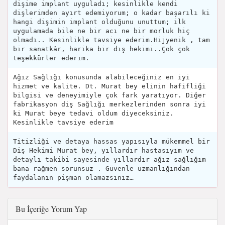
dişime implant uyguladı; kesinlikle kendi
dişlerimden ayırt edemiyorum; o kadar başarılı ki
hangi dişimin implant olduğunu unuttum; ilk
uygulamada bile ne bir acı ne bir morluk hiç
olmadı.. Kesinlikle tavsiye ederim.Hijyenik , tam
bir sanatkâr, harika bir dış hekimi..Çok çok
teşekkürler ederim.
Ağız Sağlığı konusunda alabileceğiniz en iyi
hizmet ve kalite. Dt. Murat bey elinin hafifliği
bilgisi ve deneyimiyle çok fark yaratıyor. Diğer
fabrikasyon diş Sağlığı merkezlerinden sonra iyi
ki Murat beye tedavi oldum diyeceksiniz.
Kesinlikle tavsiye ederim
Titizliği ve detaya hassas yapısıyla mükemmel bir
Diş Hekimi Murat bey, yıllardır hastasıyım ve
detaylı takibi sayesinde yıllardır ağız sağlığım
bana rağmen sorunsuz . Güvenle uzmanlığından
faydalanın pişman olamazsınız…
Bu İçeriğe Yorum Yap