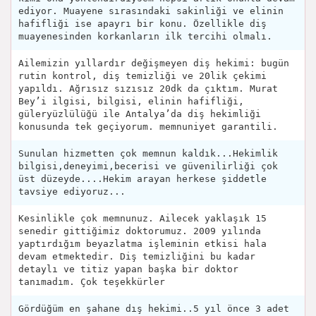
ediyor. Muayene sırasındaki sakinliği ve elinin
hafifliği ise apayrı bir konu. Özellikle diş
muayenesinden korkanların ilk tercihi olmalı.
Ailemizin yıllardır değişmeyen diş hekimi: bugün
rutin kontrol, diş temizliği ve 20lik çekimi
yapıldı. Ağrısız sızısız 20dk da çıktım. Murat
Bey’i ilgisi, bilgisi, elinin hafifliği,
güleryüzlülüğü ile Antalya’da diş hekimliği
konusunda tek geçiyorum. memnuniyet garantili.
Sunulan hizmetten çok memnun kaldık...Hekimlik
bilgisi,deneyimi,becerisi ve güvenilirliği çok
üst düzeyde....Hekim arayan herkese şiddetle
tavsiye ediyoruz...
Kesinlikle çok memnunuz. Ailecek yaklaşık 15
senedir gittiğimiz doktorumuz. 2009 yılında
yaptırdığım beyazlatma işleminin etkisi hala
devam etmektedir. Diş temizliğini bu kadar
detaylı ve titiz yapan başka bir doktor
tanımadım. Çok teşekkürler
Gördüğüm en şahane dış hekimi..5 yıl önce 3 adet