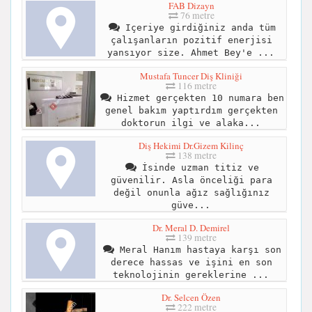
FAB Dizayn
76 metre
Içeriye girdiğiniz anda tüm
çalışanların pozitif enerjisi
yansıyor size. Ahmet Bey'e ...
Mustafa Tuncer Diş Kliniği
116 metre
Hizmet gerçekten 10 numara ben
genel bakım yaptırdım gerçekten
doktorun ilgi ve alaka...
Diş Hekimi Dr.Gizem Kilinç
138 metre
İsinde uzman titiz ve
güvenilir. Asla önceliği para
değil onunla ağız sağlığınız
güve...
Dr. Meral D. Demirel
139 metre
Meral Hanım hastaya karşı son
derece hassas ve işini en son
teknolojinin gereklerine ...
Dr. Selcen Özen
222 metre