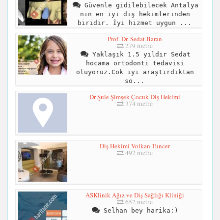
Güvenle gidilebilecek Antalya
nın en iyi diş hekimlerinden
biridir. İyi hizmet uygun ...
Prof. Dr. Sedat Baran
279 metre
Yaklaşık 1.5 yıldır Sedat
hocama ortodonti tedavisi
oluyoruz.Cok iyi araştırdıktan
so...
Dr Şule Şimşek Çocuk Diş Hekimi
374 metre
Diş Hekimi Volkan Tuncer
492 metre
ASKlinik Ağız ve Diş Sağlığı Kliniği
652 metre
Selhan bey harika:)