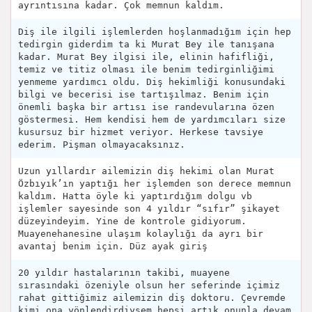
ayrıntısına kadar. Çok memnun kaldım.
Diş ile ilgili işlemlerden hoşlanmadığım için hep
tedirgin giderdim ta ki Murat Bey ile tanışana
kadar. Murat Bey ilgisi ile, elinin hafifliği,
temiz ve titiz olması ile benim tedirginliğimi
yenmeme yardımcı oldu. Diş hekimliği konusundaki
bilgi ve becerisi ise tartışılmaz. Benim için
önemli başka bir artısı ise randevularına özen
göstermesi. Hem kendisi hem de yardımcıları size
kusursuz bir hizmet veriyor. Herkese tavsiye
ederim. Pişman olmayacaksınız.
Uzun yıllardır ailemizin diş hekimi olan Murat
Özbıyık’ın yaptığı her işlemden son derece memnun
kaldım. Hatta öyle ki yaptırdığım dolgu vb
işlemler sayesinde son 4 yıldır “sıfır” şikayet
düzeyindeyim. Yine de kontrole gidiyorum.
Muayenehanesine ulaşım kolaylığı da ayrı bir
avantaj benim için. Düz ayak giriş
20 yıldır hastalarının takibi, muayene
sırasındaki özeniyle olsun her seferinde içimiz
rahat gittiğimiz ailemizin diş doktoru. Çevremde
kimi ona yönlendirdiysem hepsi artık onunla devam