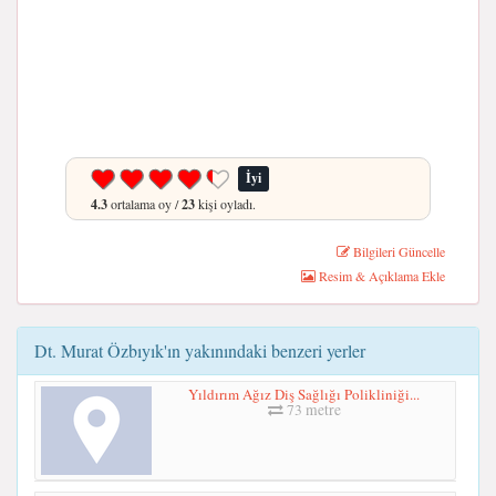
İyi
4.3
ortalama oy /
23
kişi oyladı.
Bilgileri Güncelle
Resim & Açıklama Ekle
Dt. Murat Özbıyık'ın yakınındaki benzeri yerler
Yıldırım Ağız Diş Sağlığı Polikliniği...
73 metre