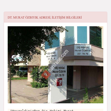
DT. MURAT ÖZBIYIK
ADRESI, ILETIŞIM BILGILERI
"HoşgeldinizBen Diş Hekimi Murat