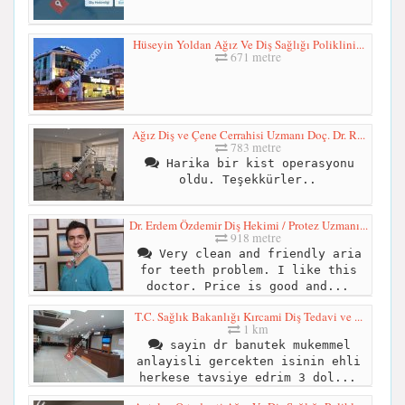
Hüseyin Yoldan Ağız Ve Diş Sağlığı Poliklini...
671 metre
Ağız Diş ve Çene Cerrahisi Uzmanı Doç. Dr. R...
783 metre
Harika bir kist operasyonu
oldu. Teşekkürler..
Dr. Erdem Özdemir Diş Hekimi / Protez Uzmanı...
918 metre
Very clean and friendly aria
for teeth problem. I like this
doctor. Price is good and...
T.C. Sağlık Bakanlığı Kırcami Diş Tedavi ve ...
1 km
sayin dr banutek mukemmel
anlayisli gercekten isinin ehli
herkese tavsiye edrim 3 dol...