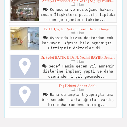
Antalya Ortodonti Ağız Ve Diş Sağlığı Polikl...
1 km
Konusuna ve mesleğine hakim,
insan İlişkileri pozitif, tıptaki
son gelişmeleri takibe...
Dr. Dt. Çiğdem Şekerci Perili Dişler Kliniği...
1 km
6yaşında kızım doktordan çok
korkuyor. Ağzını bile açmamıştı.
Gittiğimiz doktorlar di...
Dr. Sedef BAYIK & Dr. N. Nezihi BAYIK (Denta...
1 km
Sedef Hanim gecen yil annemin
dislerine implant yapti ve daha
uzerinden 1 yil gecmede...
Diş Hekimi Adnan Adalı
1 km
Bana da implant yapmıştı ama
bir seneden fazla ağrılar vardı,
bir daha randevu alıp g...