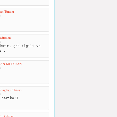
an Tuncer
m
Akduman
m
erim, çok ilgili ve
ir.
AMAN KILDIRAN
m
Sağlığı Kliniği
m
 harika:)
ür Yılmaz