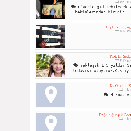
861 me
Güvenle gidilebilecek A
hekimlerinden biridir. 
Diş Hekimi Ça
976 me
Prof. Dr. Sed
987 me
Yaklaşık 1.5 yıldır Se
tedavisi oluyoruz.Cok iy
Dr. Gökhan 
1 k
Hizmet ve
Dr Şule Şimşek Çoc
1 k