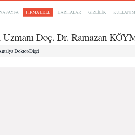
NASAYFA
FİRMA EKLE
HARİTALAR
GIZLILIK
KULLANI
isi Uzmanı Doç. Dr. Ramazan KÖ
Antalya Doktor/Dişçi