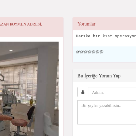
Yorumlar
MAZAN KÖYMEN
ADRESI,
Harika bir kist operasyo
💯💯💯💯💯💯💯
Bu İçeriğe Yorum Yap