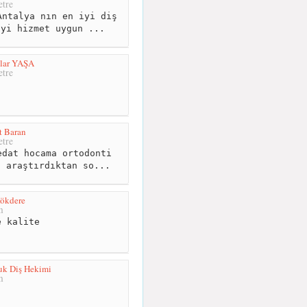
tre
ntalya nın en iyi diş
İyi hizmet uygun ...
ğlar YAŞA
tre
at Baran
tre
dat hocama ortodonti
i araştırdıktan so...
Kökdere
m
 kalite
uk Diş Hekimi
m