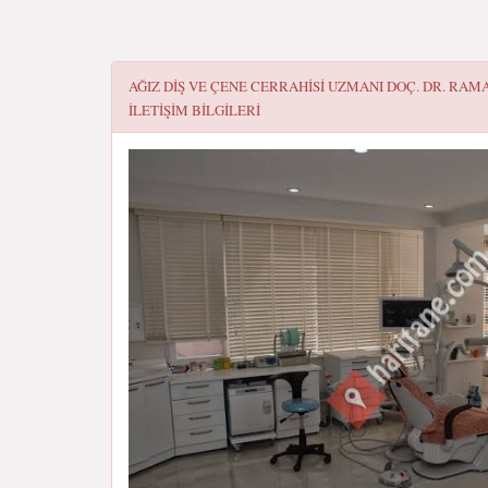
AĞIZ DIŞ VE ÇENE CERRAHISI UZMANI DOÇ. DR. RA
ILETIŞIM BILGILERI