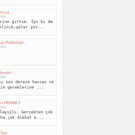
zbıyık
tre
rine gittim. İyi ki de
klinik,güler yüz...
ğı Polikliniği...
tre
Demirel
tre
ı son derece hassas ve
nin gereklerine ...
iğit DEMİRCİ
tre
layışlı. Gerçekten çok
aha çok dikkat e...
 Özen