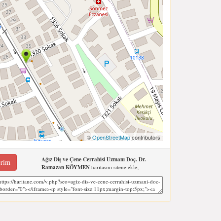
©
OpenStreetMap
contributors
Ağız Diş ve Çene Cerrahisi Uzmanı Doç. Dr.
erim
Ramazan KÖYMEN
haritasını sitene ekle;