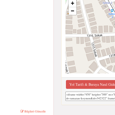
+
−
Yol Tarifi & Buraya Nasıl Gid
Bilgileri Güncelle