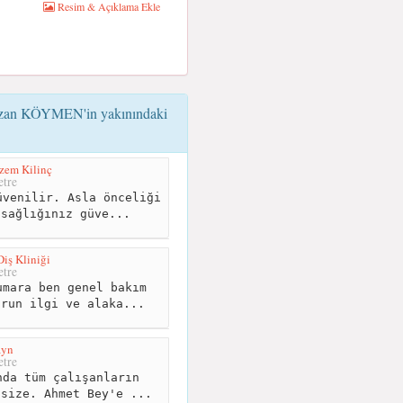
Resim & Açıklama Ekle
azan KÖYMEN'in yakınındaki
zem Kilinç
tre
venilir. Asla önceliği
 sağlığınız güve...
iş Kliniği
tre
mara ben genel bakım
orun ilgi ve alaka...
ayn
tre
da tüm çalışanların
 size. Ahmet Bey'e ...