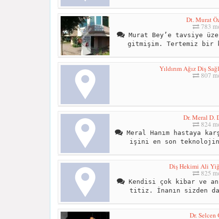
Dt. Murat Ö
783 me
Murat Bey’e tavsiye üze
gitmişim. Tertemiz bir 
Yıldırım Ağız Diş Sağlı
807 me
Dr. Meral D. 
824 me
Meral Hanım hastaya karş
işini en son teknoloji
Diş Hekimi Ali Y
825 me
Kendisi çok kibar ve an
titiz. İnanın sizden d
Dr. Selcen