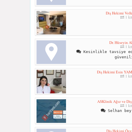
Diş Hekimi Volk
1 k
Dr. Hüseyin 
1 k
Kesinlikle tavsiye ed
güvenil
Diş Hekimi Esin Y
1 k
ASKlinik Ağız ve Diş 
1 k
Selhan bey
Diş Hekimi Özg