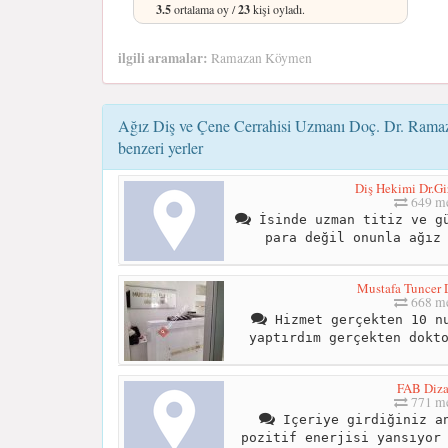
3.5
ortalama oy /
23
kişi oyladı.
ilgili aramalar:
Ramazan Köymen
Ağız Diş ve Çene Cerrahisi Uzmanı Doç. Dr. Ram
benzeri yerler
Diş Hekimi Dr.Gi
649 me
İsinde uzman titiz ve gü
para değil onunla ağız
Mustafa Tuncer D
668 me
Hizmet gerçekten 10 nu
yaptırdım gerçekten dokt
FAB Diz
771 me
Içeriye girdiğiniz an
pozitif enerjisi yansıyor