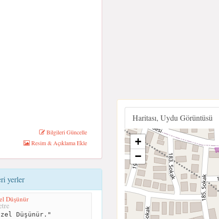
Haritası, Uydu Görüntüsü
Bilgileri Güncelle
+
Resim & Açıklama Ekle
−
i yerler
el Düşünür
tre
zel Düşünür."