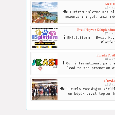
AKTO
4 k
Turizim işletme mezunl
mezunlarını şef, amir mü
Evcil Hayvan Sahiplendirme
4 k
EHSplatform - Evcil Hay
Platfo
Eurasia Yout
4 k
Our international partne
lead to the promotion o
YÖRSİ
5 k
Gururla taşıdığım Yörükl
en büyük sivil toplum 