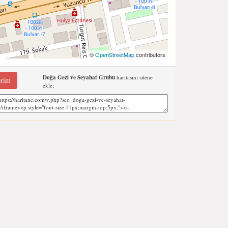
©
OpenStreetMap
contributors
Doğa Gezi ve Seyahat Grubu
haritasını sitene
erim
ekle;