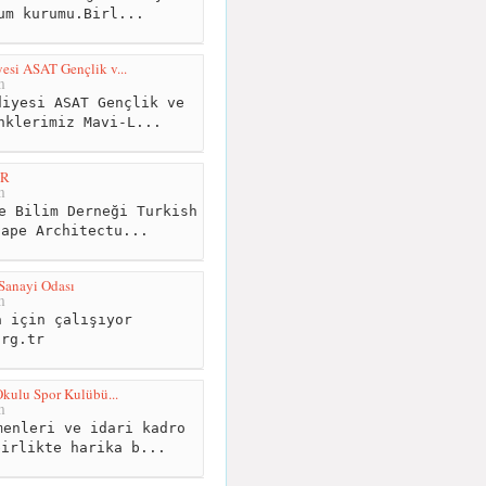
um kurumu.Birl...
esi ASAT Gençlik v...
m
iyesi ASAT Gençlik ve
nklerimiz Mavi-L...
R
m
e Bilim Derneği Turkish
cape Architectu...
 Sanayi Odası
m
 için çalışıyor
org.tr
kulu Spor Kulübü...
m
enleri ve idari kadro
birlikte harika b...