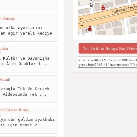
t Derneği
m
m arka ayaklarını
dan ağır yaralı kediye
Yol Tarifi & Buraya Nasıl Gid
kları
m
 Kültür ve Dayanışma
-ı Âlem Ocakları)...
 Masalı
m
zioglu Tek Ve Gerçek
z Videosunda Tek ...
ar Odaları Birliği...
m
ya dan geldim ayakkabı
yıt için esnaf v...