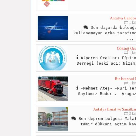
Antalya Candos
1 k
Dün dışarda bulduğu
kullanamayan arka tarafın
...
Göktuğ Oca
1 k
Alperen Ocakları Eğitim
Derneği (eski adı: Nizam
Bir İstanbul
1 k
-Mehmet Ateş- -Nuri Ter
Sayfamız Budur . -Araga
Antalya Esnaf ve Sanatkarl
2 k
Ben deprem bölgesi Malat
tamir dükkanı açtım ka