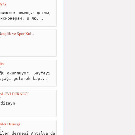
руку
m
вающим помощь: детям,
енсионерам, и лю...
nçlik ve Spor Kul...
m
is
m
ğu okunmuyor. Sayfayı
aşağı gelerek kap...
 ALEVİ DERNEĞİ
m
dizayn
iler Dernegi
m
iler derneği Antalya'da