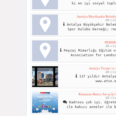
ki en iyi sosyal topl
Antalya Büyükşehir Belediy
4 k
Antalya Büyükşehir Beled
Spor Kulübü Derneği; re
PEMDE
4 k
Peyzaj Mimarlığı Eğitim v
Association for Lands
Antalya Ticaret ve
4 k
137 yıldır Antalya
www.atso.
Ramazan-Hatice Savaş İş O
4 k
Kadrosu çok iyi. öğretm
ile bakıcı anneler ile 