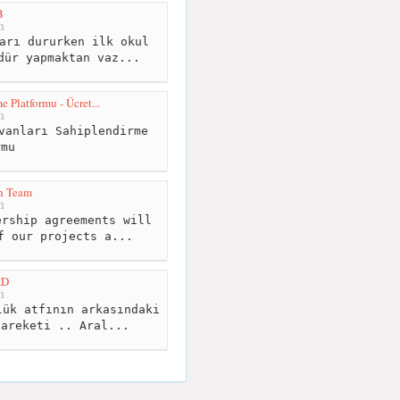
B
m
arı dururken ilk okul
dür yapmaktan vaz...
 Platformu - Ücret...
m
vanları Sahiplendirme
rmu
h Team
m
rship agreements will
f our projects a...
AD
m
ük atfının arkasındaki
hareketi .. Aral...