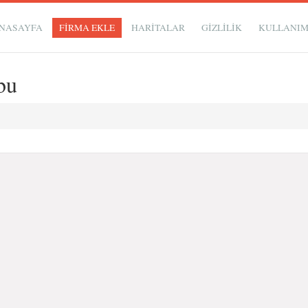
NASAYFA
FİRMA EKLE
HARİTALAR
GIZLILIK
KULLANI
bu