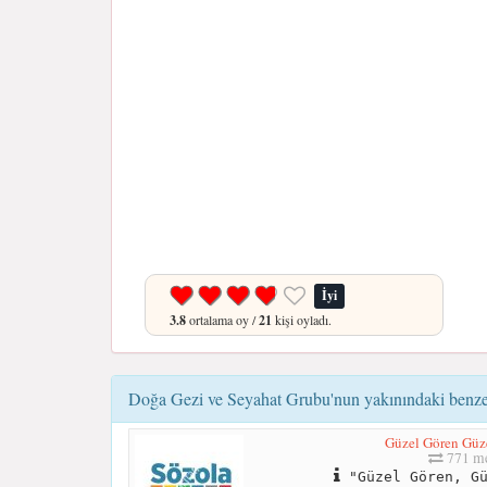
İyi
3.8
ortalama oy /
21
kişi oyladı.
Doğa Gezi ve Seyahat Grubu'nun yakınındaki benzer
Güzel Gören Güz
771 me
"Güzel Gören, Gü