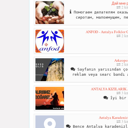
Дай мне 
2 k
Помогаем делателям оказы
сиротам, малоимущим, п
ANFOD - Antalya Folklor Ge
2 k
Arkeopol
2 k
Sayfanın yarısından ço
reklam veya searc bandı 
ANTALYA KIZILARIK
3 k
İyi bir 
Antalya Karadenizl
3 k
Bence Antalya karadenizl