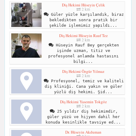
Diş Hekimi Hüseyin Çelik
2 km
Güler yüzle karşılandık, biraz
bekledikten sonra pratik bir
şekilde işlemimiz yapıldı...
Diş Hekimi Hüseyin Rauf Tez
2 km
Hüseyin Rauf Bey gerçekten
işinde uzman, titiz ve
profesyonel anlamda hastasını
bilgi...
Diş Hekimi Özgür Yılmaz
2 km
Profesyonel, temiz ve kaliteli
diş kliniği. Cana yakın ve güler
yüzlü diş hekimi. Şid...
Diş Hekimi Yasemin Tokgöz
2 km
25 yıldır diş hekimimdir,
güler yüzü ve hijyen dahil her
konuda kesinlikle tavsiye ed...
Dr. Hüseyin Akduman