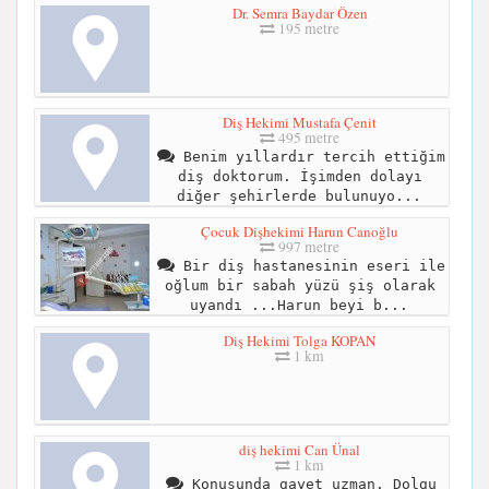
Dr. Semra Baydar Özen
195 metre
Diş Hekimi Mustafa Çenit
495 metre
Benim yıllardır tercih ettiğim
diş doktorum. İşimden dolayı
diğer şehirlerde bulunuyo...
Çocuk Dişhekimi Harun Canoğlu
997 metre
Bir diş hastanesinin eseri ile
oğlum bir sabah yüzü şiş olarak
uyandı ...Harun beyi b...
Diş Hekimi Tolga KOPAN
1 km
diş hekimi Can Ünal
1 km
Konusunda gayet uzman. Dolgu