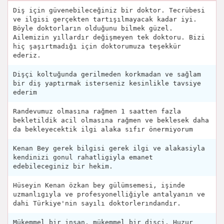
Diş için güvenebileceğiniz bir doktor. Tecrübesi
ve ilgisi gerçekten tartışılmayacak kadar iyi.
Böyle doktorların olduğunu bilmek güzel.
Ailemizin yıllardır değişmeyen tek doktoru. Bizi
hiç şaşırtmadığı için doktorumuza teşekkür
ederiz.
Dişçi koltuğunda gerilmeden korkmadan ve sağlam
bir diş yaptırmak isterseniz kesinlikle tavsiye
ederim
Randevumuz olmasına rağmen 1 saatten fazla
bekletildik acil olmasına rağmen ve beklesek daha
da bekleyecektik ilgi alaka sıfır önermiyorum
Kenan Bey gerek bilgisi gerek ilgi ve alakasiyla
kendinizi gonul rahatligiyla emanet
edebileceginiz bir hekim.
Hüseyin Kenan özkan bey gülümsemesi, işinde
uzmanlıgıyla ve profesyonelliğiyle antalyanın ve
dahi Türkiye'nin sayılı doktorlerındandır.
Mükemmel bir insan, mükemmel bir dişçi. Huzur