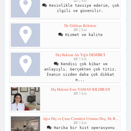
2 km
Kesinlikle tavsiye ederim, çok
ilgili ve güvenilir.
Dr. Gökhan Kökdere
2 km
Hizmet ve kalite
Diş Hekimi Ali Yiğit DEMİRCİ
3 km
Kendisi çok kibar ve
anlayışlı. Gerçekten çok titiz.
İnanın sizden daha çok dikkat
e...
Diş Hekimi Esin YAMAN KILDIRAN
3 km
Ağız Diş ve Çene Cerrahisi Uzmanı Doç. Dr. R...
3 km
Harika bir kist operasyonu