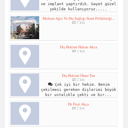
ve implant yaptırdık. Gayet güzel
şekilde kullanıyoruz.....
Meltem Ağız Ve Diş Sağlığı Semt Polikliniği...
1 km
Diş Hekimi Hakan Akca
1 km
Diş Hekimi Ömer Tan
2 km
Çok iyi bir hekim. Benim
çekilmesi gereken dişlerimi büyük
bir ustalıkla çekti ve bir...
Dr. Fuat Akça
2 km