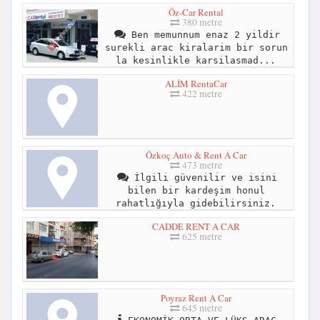
Öz-Car Rental
380 metre
Ben memunnum enaz 2 yildir
surekli arac kiralarim bir sorun
la kesinlikle karsilasmad...
ALİM RentaCar
422 metre
Özkoç Auto & Rent A Car
473 metre
İlgili güvenilir ve isini
bilen bir kardeşim honul
rahatlığıyla gidebilirsiniz.
CADDE RENT A CAR
625 metre
Poyraz Rent A Car
645 metre