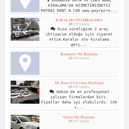
EKONOMİK ORTA VE LÜKS ARAÇ
KİRALAMA'DA HİZMETİNİZDEYİZ
POYRAZ RENT A CAR www.poyrazre...
KARALAR OTO KİRALAMA
659 metre
Kısa süreliğine 2 araç
ihtiyacım olduğu için ziyaret
ettim.Karalar oto kiralama
gerç...
Karadeniz Oto Kiralama
682 metre
Mv Rent A Car (Araç Kiralama)
687 metre
Gebze'de en profesyönel
çalışan firmalardan biri.
Fiyatlar daha iyi olabilirdi. Cok
s...
Gebze Oto Kiralama
807 metre