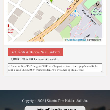
©
OpenStreetMap
contributors
Yol Tarifi & Buraya Nasıl Giderim
Çiftlik Rent A Car
haritasını sitene ekle;
Copyright 2026 | Sitenin Tüm Hakları Saklıdır.