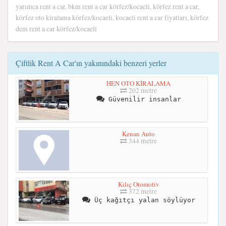
yarımca rent a car, bkm rent a car körfez/kocaeli, körfez rent a car,
körfez oto kiralama körfez/kocaeli, kocaeli rent a car fiyatları, körfez
dem rent a car körfez/kocaeli
Çiftlik Rent A Car'ın yakınındaki benzeri yerler
HEN OTO KİRALAMA
202 metre
Güvenilir insanlar
Kenan Auto
344 metre
Kılıç Otomotiv
372 metre
Üç kağıtçı yalan söylüyor