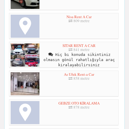
Nisa Rent A Car
809 metre
SITAR RENT A CAR
841 metre
Hiç bı konuda sikintiniz
olmasın gönül rahatlığıyla araç
kiralayabilirsiniz
As Ufuk Rent-a Car
858 metre
GEBZE OTO KİRALAMA
878 metre