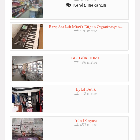
Kendi mekanım
Barış Ses Işık Müzik Düğün Organizasyon...
426 metre
GELGÖR HOME
436 metre
Eylül Butik
448 metre
Yün Dünyası
453 metre