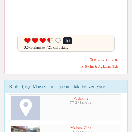
İyi
3.5
ortalama oy /
21
kişi oyladı.
Bilgileri Güncelle
Resim & Açıklama Ekle
Binbir Çeşit Mağazaları'ın yakınındaki benzeri yerler
Vodafone
274 metre
Meltem Gıda
325 metre