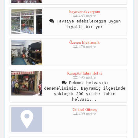
bayover akvaryum
463 metre
Tavsıye edebılecegım uygun
fıyatlı bir yer
Özeren Elektronik
476 metre
Karagöz Tahin Helva
495 metre
Pekmez helvasını
denemelisiniz. Bayramiç ilçesinde
yaklaşık 300 yıldır tahin
helvası...
Göksel Gümeş
499 metre