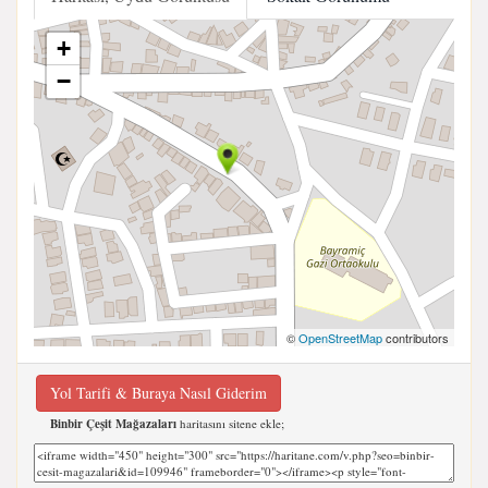
+
−
©
OpenStreetMap
contributors
Yol Tarifi & Buraya Nasıl Giderim
Binbir Çeşit Mağazaları
haritasını sitene ekle;