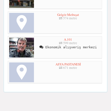
Gelgör Mefruşat
574 metre
A.101
599 metre
Ekonomik alışveriş merkezi
ASYA PASTANESİ
671 metre