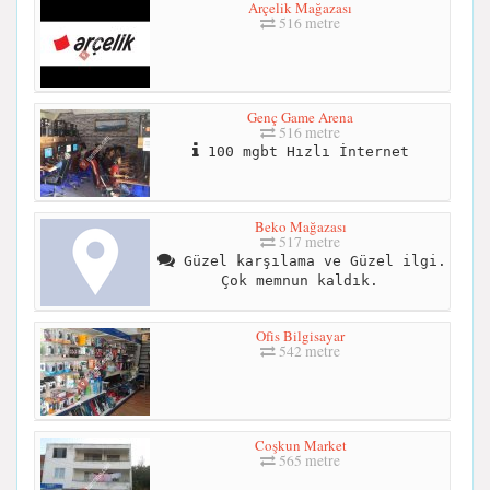
Arçelik Mağazası
516 metre
Genç Game Arena
516 metre
100 mgbt Hızlı İnternet
Beko Mağazası
517 metre
Güzel karşılama ve Güzel ilgi.
Çok memnun kaldık.
Ofis Bilgisayar
542 metre
Coşkun Market
565 metre