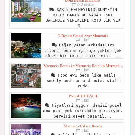
843 metre
SAKIN GELMEYIN!DUSUNMEYIN
BILE!!BAKIN BU KADAR ESKI
BAKIMSIZ YEMEKLERI KOTU BIR YER
O...
D-Resort Grand Azur Marmaris
1 km
Diğer yazan arkadaşları
bilemem benim için gerçekten çok
güzel bir tatildi.Birincisi ...
Marmaris Hotels in Marmaris Hotel in Marmari...
1 km
Food eww beds like nails
smelly unclean and hotel staff
rude
PALACE BEACH
1 km
Fiyatlari uygun, denizi guzel
ama plaj yok iskrleden giriliyor.
Servisi gayet başarıl...
Marmaris Palace Beach
1 km