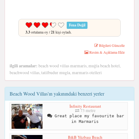
Fena Değil
3.3
ortalama oy /
21
kişi oyladı.
Bilgileri Güncelle
Resim & Açıklama Ekle
ilgili aramalar:
beach wood villas marmaris, muğla beach hotel,
beachwood villas, tatilbudur mugla, marmaris otelleri
Beach Wood Villas'ın yakınındaki benzeri yerler
İnfinity Restaurant
73 metre
Great place my favourite bar
in Marmaris
B&B Yüzbaşı Beach