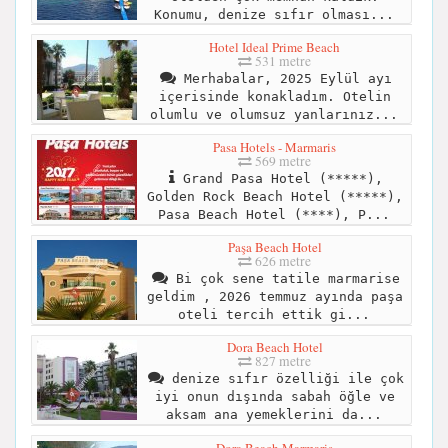
Konumu, denize sıfır olması...
Hotel Ideal Prime Beach
531 metre
Merhabalar, 2025 Eylül ayı
içerisinde konakladım. Otelin
olumlu ve olumsuz yanlarınız...
Pasa Hotels - Marmaris
569 metre
Grand Pasa Hotel (*****),
Golden Rock Beach Hotel (*****),
Pasa Beach Hotel (****), P...
Paşa Beach Hotel
626 metre
Bi çok sene tatile marmarise
geldim , 2026 temmuz ayında paşa
oteli tercih ettik gi...
Dora Beach Hotel
827 metre
denize sıfır özelliği ile çok
iyi onun dışında sabah öğle ve
aksam ana yemeklerini da...
Dora Beach Marmaris