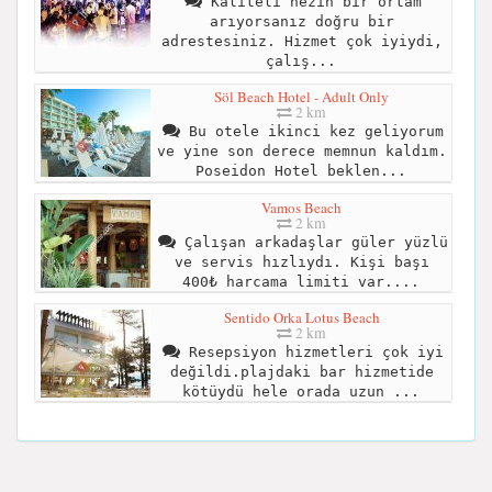
Kaliteli nezih bir ortam
arıyorsanız doğru bir
adrestesiniz. Hizmet çok iyiydi,
çalış...
Söl Beach Hotel - Adult Only
2 km
Bu otele ikinci kez geliyorum
ve yine son derece memnun kaldım.
Poseidon Hotel beklen...
Vamos Beach
2 km
Çalışan arkadaşlar güler yüzlü
ve servis hızlıydı. Kişi başı
400₺ harcama limiti var....
Sentido Orka Lotus Beach
2 km
Resepsiyon hizmetleri çok iyi
değildi.plajdaki bar hizmetide
kötüydü hele orada uzun ...