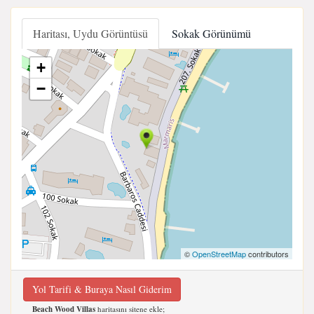
Haritası, Uydu Görüntüsü
Sokak Görünümü
+
−
©
OpenStreetMap
contributors
Yol Tarifi & Buraya Nasıl Giderim
Beach Wood Villas
haritasını sitene ekle;