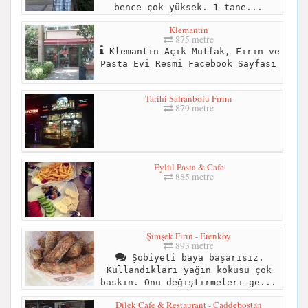
bence çok yüksek. 1 tane...
Klemantin
875 metre
Klemantin Açık Mutfak, Fırın ve
Pasta Evi Resmi Facebook Sayfası
Tarihi Safranbolu Fırını
879 metre
Eylül Pasta & Cafe
885 metre
Şimşek Fırın - Erenköy
893 metre
Şöbiyeti baya başarısız.
Kullandıkları yağın kokusu çok
baskın. Onu değiştirmeleri ge...
Dilek Cafe & Restaurant - Caddebostan