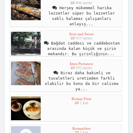
896 metre
Herşey mükemmel harika
lezzetler süper bu lezzetler
saklı kalamaz çalışanları
anlayış...
Sour and Sweet
935 metre
Bağdat caddesi ve caddebostan
arasında kalan küçük ve şirin
mekandır. Bu şirinliğinin...
İmza Pastanesi
952 metre
Biraz daha bakimli ve
tuvaletleri uretimden farkli
olabilir bu konu da bir calisma
ya...
Komşu Fırın
1 km
Komşufırın
1 km