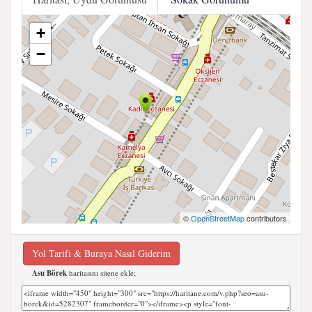
+
−
©
OpenStreetMap
contributors
Yol Tarifi & Buraya Nasıl Giderim
Asu Börek
haritasını sitene ekle;