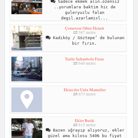
Sadece ekmek alin.özensiz
..yorumlara baktim hic de
guleryuzlu falan
degil.azarlamisl...
Çemenzar Odun Ekmek
587 metre
Kadıköy / Göztepe’ de bulunan
bir fırın.
Tarihi Safranbolu Fırını
640 metre
Ekinciler Unlu Mamuller
673 metre
Ekler Butik
815 metre
Bazen uğrayıp alıyoruz, ekler
güzel ama kilosu 540₺ bu fiyat