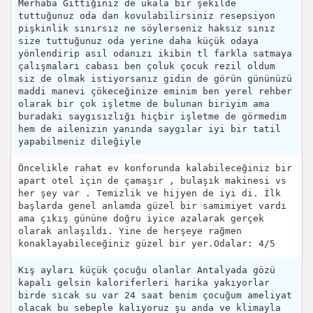
Merhaba Gittiğiniz de ukala bir şekilde
tuttuğunuz oda dan kovulabilirsiniz resepsiyon
pişkinlik sınırsız ne söylerseniz haksız sınız
size tuttuğunuz oda yerine daha küçük odaya
yönlendirip asıl odanızı ikibin tl farkla satmaya
çalışmaları cabası ben çoluk çocuk rezil oldum
siz de olmak istiyorsanız gidin de görün gününüzü
maddi manevi çökeceğinize eminim ben yerel rehber
olarak bir çok işletme de bulunan biriyim ama
buradaki saygısızlığı hiçbir işletme de görmedim
hem de ailenizin yanında saygılar iyi bir tatil
yapabilmeniz dileğiyle
Öncelikle rahat ev konforunda kalabileceğiniz bir
apart otel için de çamaşır , bulaşık makinesi vs
her şey var . Temizlik ve hijyen de iyi di. İlk
başlarda genel anlamda güzel bir samimiyet vardı
ama çıkış gününe doğru iyice azalarak gerçek
olarak anlaşıldı. Yine de herşeye rağmen
konaklayabileceğiniz güzel bir yer.Odalar: 4/5
Kış ayları küçük çocuğu olanlar Antalyada gözü
kapalı gelsin kaloriferleri harika yakıyorlar
birde sıcak su var 24 saat benim çocuğum ameliyat
olacak bu sebeple kalıyoruz şu anda ve klimayla