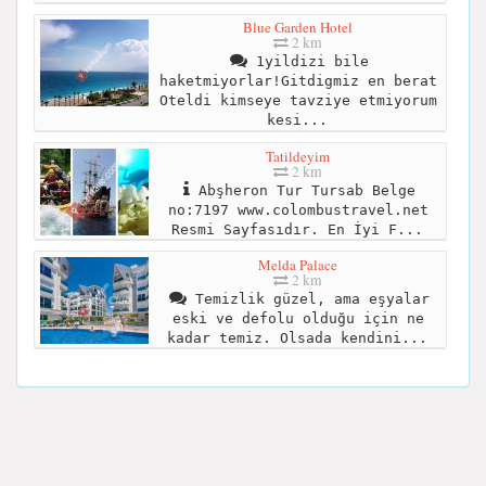
Blue Garden Hotel
2 km
1yildizi bile
haketmiyorlar!Gitdigmiz en berat
Oteldi kimseye tavziye etmiyorum
kesi...
Tatildeyim
2 km
Abşheron Tur Tursab Belge
no:7197 www.colombustravel.net
Resmi Sayfasıdır. En İyi F...
Melda Palace
2 km
Temizlik güzel, ama eşyalar
eski ve defolu olduğu için ne
kadar temiz. Olsada kendini...