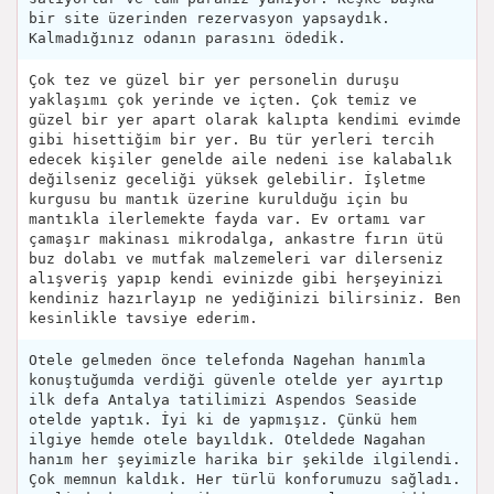
bir site üzerinden rezervasyon yapsaydık.
Kalmadığınız odanın parasını ödedik.
Çok tez ve güzel bir yer personelin duruşu
yaklaşımı çok yerinde ve içten. Çok temiz ve
güzel bir yer apart olarak kalıpta kendimi evimde
gibi hisettiğim bir yer. Bu tür yerleri tercih
edecek kişiler genelde aile nedeni ise kalabalık
değilseniz geceliği yüksek gelebilir. İşletme
kurgusu bu mantık üzerine kurulduğu için bu
mantıkla ilerlemekte fayda var. Ev ortamı var
çamaşır makinası mikrodalga, ankastre fırın ütü
buz dolabı ve mutfak malzemeleri var dilerseniz
alışveriş yapıp kendi evinizde gibi herşeyinizi
kendiniz hazırlayıp ne yediğinizi bilirsiniz. Ben
kesinlikle tavsiye ederim.
Otele gelmeden önce telefonda Nagehan hanımla
konuştuğumda verdiği güvenle otelde yer ayırtıp
ilk defa Antalya tatilimizi Aspendos Seaside
otelde yaptık. İyi ki de yapmışız. Çünkü hem
ilgiye hemde otele bayıldık. Oteldede Nagahan
hanım her şeyimizle harika bir şekilde ilgilendi.
Çok memnun kaldık. Her türlü konforumuzu sağladı.