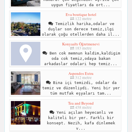
uygun fiyatları da ort...
Eva boutique hotel
122 metre
Temizlik harika,odalar ve
duşlar son derece temiz,ilgi
olarak çoğu otellerden daha il...
Konyaaltı Öğretmenevi
183 metre
Ben cok memnun kaldim,kaldigim
oda cok temiz,odaya bakan
arkadaslar odalari hep temiz...
Aspendos Extra
312 metre
Bina içi temizdi, odalar da
temiz ve düzenliydi. Yeni bir yer
tüm mutfak eşyaları tam...
Tea and Beyond
458 metre
Yeni açılan heyecanlı ve
kaliteli bir yer. Farklı bir
konsept. Nezih, kafa dinlemek
v...