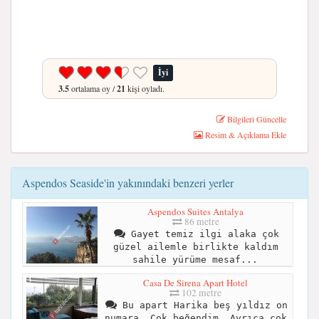
İyi
3.5
ortalama oy /
21
kişi oyladı.
Bilgileri Güncelle
Resim & Açıklama Ekle
Aspendos Seaside'in yakınındaki benzeri yerler
Aspendos Suites Antalya
86 metre
Gayet temiz ilgi alaka çok
güzel ailemle birlikte kaldım
sahile yürüme mesaf...
Casa De Sirena Apart Hotel
102 metre
Bu apart Harika beş yıldız on
numara. Çok beğendim. Ayrıca çok