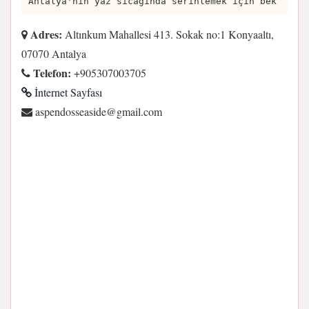
Antalya'nın yaz sıcağında serinlemek için bek
Adres:
Altınkum Mahallesi 413. Sokak no:1 Konyaaltı,
07070 Antalya
Telefon:
+905307003705
İnternet Sayfası
moc.liamg@edisaessodnepsa