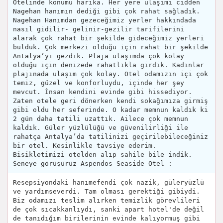
Otelinde konumu harika. Her yere ulaşımı cidden
Nagehan hanımın dediği gibi çok rahat sağladık.
Nagehan Hanımdan gezeceğimiz yerler hakkındada
nasıl gidilir- gelinir-gezilir tarifilerini
alarak çok rahat bir şekilde gideceğimiz yerleri
bulduk. Çok merkezi olduğu için rahat bir şekilde
Antalya’yı gezdik. Plaja ulaşımda çok kolay
olduğu için denizede rahatlıkla girdik. Kadınlar
plajınada ulaşım çok kolay. Otel odamızın içi çok
temiz, güzel ve konforluydu, içinde her şey
mevcut. İnsan kendini evinde gibi hissediyor.
Zaten otele geri dönerken kendi sokağımıza girmiş
gibi oldu her seferinde. O kadar memnun kaldık ki
2 gün daha tatili uzattık. Ailece çok memnun
kaldık. Güler yüzlülüğü ve güvenilirliği ile
rahatça Antalya’da tatilinizi geçirilebileceğiniz
bir otel. Kesinlikle tavsiye ederim.
Bisikletimizi otelden alıp sahile bile indik.
Seneye görüşürüz Aspendos Seaside Otel :
Resepsiyondaki hanımefendi çok nazik, güleryüzlü
ve yardımseverdi. Tam olması gerektiği gibiydi.
Biz odamızı teslim alırken temizlik görevlileri
de çok sıcakkanlıydı, sanki apart hotel'de değil
de tanıdığım birilerinin evinde kalıyormuş gibi