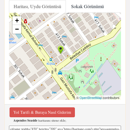
Haritası, Uydu Görüntüsü
Sokak Görünümü
+
−
©
OpenStreetMap
contributors
Yol Tarifi & Buraya Nasıl Giderim
Aspendos Seaside
haritasını sitene ekle;