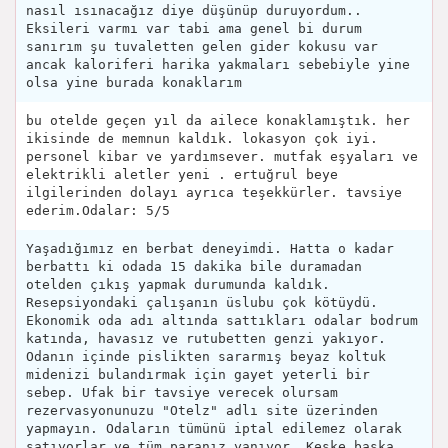
nasıl ısınacağız diye düşünüp duruyordum..
Eksileri varmı var tabi ama genel bi durum
sanırım şu tuvaletten gelen gider kokusu var
ancak kaloriferi harika yakmaları sebebiyle yine
olsa yine burada konaklarım
bu otelde geçen yıl da ailece konaklamıştık. her
ikisinde de memnun kaldık. lokasyon çok iyi.
personel kibar ve yardımsever. mutfak eşyaları ve
elektrikli aletler yeni . ertuğrul beye
ilgilerinden dolayı ayrıca teşekkürler. tavsiye
ederim.Odalar: 5/5
Yaşadığımız en berbat deneyimdi. Hatta o kadar
berbattı ki odada 15 dakika bile duramadan
otelden çıkış yapmak durumunda kaldık.
Resepsiyondaki çalışanın üslubu çok kötüydü.
Ekonomik oda adı altında sattıkları odalar bodrum
katında, havasız ve rutubetten genzi yakıyor.
Odanın içinde pislikten sararmış beyaz koltuk
midenizi bulandırmak için gayet yeterli bir
sebep. Ufak bir tavsiye verecek olursam
rezervasyonunuzu "Otelz" adlı site üzerinden
yapmayın. Odaların tümünü iptal edilemez olarak
satıyorlar ve tüm paranız yanıyor. Keşke başka