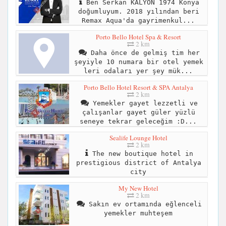
Ben Serkan KALYON 1974 Konya
doğumluyum. 2018 yılından beri
Remax Aqua'da gayrimenkul...
Porto Bello Hotel Spa & Resort
2 km
Daha önce de gelmiş tim her
şeyiyle 10 numara bir otel yemek
leri odaları yer şey mük...
Porto Bello Hotel Resort & SPA Antalya
2 km
Yemekler gayet lezzetli ve
çalışanlar gayet güler yüzlü
seneye tekrar geleceğim :D...
Sealife Lounge Hotel
2 km
The new boutique hotel in
prestigious district of Antalya
city
My New Hotel
2 km
Sakın ev ortamında eğlenceli
yemekler muhteşem