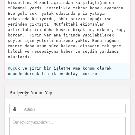
hissettim. Hizmet açısından karşılaştığım en
mükemmel yerdi. Kesinlikle tekrar konaklayacağım.
Eve gelirsek, yatak odasında priz yatağın
arkasında kalıyordu, öbür prizin kapağı ise
yerinden çıkmıştı. Mutfaktaki ekipmanlar
artırılabilir; daha keskin bıçaklar, mikser, kap,
borcam.. Fırın var ama fırında yapılabilecek
şeyler için yeterli malzeme yoktu. Buna rağmen
eminim daha uzun süre kalacak olsaydım tek gece
kaldık ve resepsiyona haber verseydim yardımcı
olurlardı.
Küçük ve şirin bir işletme Ama konum olarak
önünde durmak trafikten dolayı çok zor
Bu İçeriğe Yorum Yap