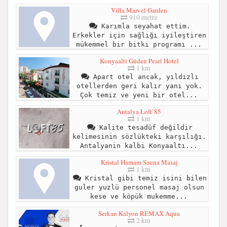
Villa Marvel Garden
910 metre
Karımla seyahat ettim.
Erkekler için sağlığı iyileştiren
mükemmel bir bitki programı ...
Konyaalti Güden Pearl Hotel
1 km
Apart otel ancak, yıldızlı
otellerden geri kalır yanı yok.
Çok temiz ve yeni bir otel...
Antalya Loft’85
1 km
Kalite tesadüf değildir
kelimesinin sözlükteki karşılığı.
Antalyanin kalbi Konyaaltı...
Kristal Hamam Sauna Masaj
1 km
Kristal gibi temiz isini bilen
guler yuzlü personel masaj olsun
kese ve köpük mukemme...
Serkan Kalyon REMAX Aqua
2 km