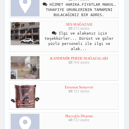
HİZMET HARIKA.FIYATLAR MAKUL.
TUHAFIYE URUNLERININ TAMAMINI
BULACAĞINIZ BIR ADRES.
SES MAĞAZASI
472 metre
İlgi ve alakanız için
teşekkürler... Dürüst ve güler
yüzlü personeli ile ilgi ve
alak...
KANDEMİR PERDE MAĞAZALARI
504 metre
Erzurum Semaveri
521 metre
Hacıoğlu Döşeme
532 metre