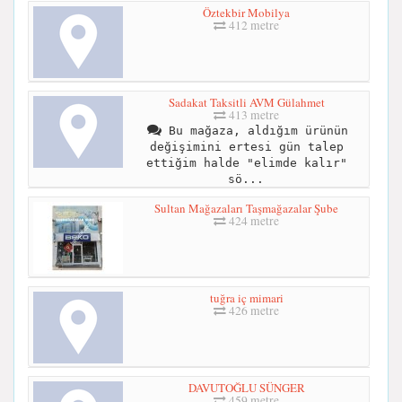
Öztekbir Mobilya
412 metre
Sadakat Taksitli AVM Gülahmet
413 metre
Bu mağaza, aldığım ürünün
değişimini ertesi gün talep
ettiğim halde "elimde kalır"
sö...
Sultan Mağazaları Taşmağazalar Şube
424 metre
tuğra iç mimari
426 metre
DAVUTOĞLU SÜNGER
459 metre