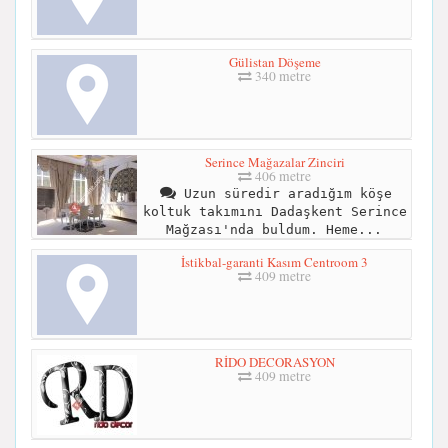
Gülistan Döşeme
340 metre
Serince Mağazalar Zinciri
406 metre
Uzun süredir aradığım köşe
koltuk takımını Dadaşkent Serince
Mağzası'nda buldum. Heme...
İstikbal-garanti Kasım Centroom 3
409 metre
RİDO DECORASYON
409 metre