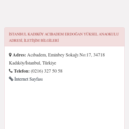
İSTANBUL KADIKÖY ACIBADEM ERDOĞAN YÜKSEL ANAOKULU
ADRESI, ILETIŞIM BILGILERI
Adres:
Acıbadem, Eminbey Sokağı No:17, 34718
Kadıköy/İstanbul, Türkiye
Telefon:
(0216) 327 50 58
İnternet Sayfası