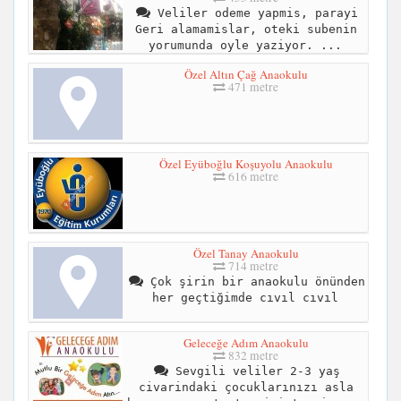
Veliler odeme yapmis, parayi
Geri alamamislar, oteki subenin
yorumunda oyle yaziyor. ...
Özel Altın Çağ Anaokulu
471 metre
Özel Eyüboğlu Koşuyolu Anaokulu
616 metre
Özel Tanay Anaokulu
714 metre
Çok şirin bir anaokulu önünden
her geçtiğimde cıvıl cıvıl
Geleceğe Adım Anaokulu
832 metre
Sevgili veliler 2-3 yaş
civarindaki çocuklarınızı asla