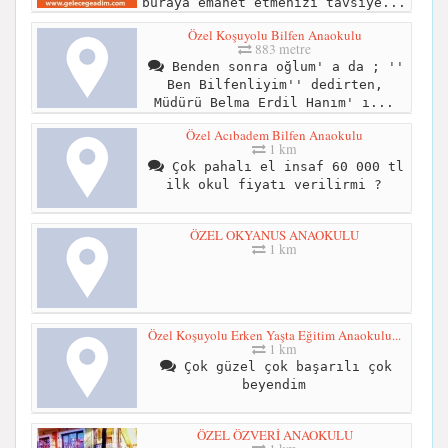
buraya emanet etmenizi tavsiye...
Özel Koşuyolu Bilfen Anaokulu
883 metre
Benden sonra oğlum' a da ; ''
Ben Bilfenliyim'' dedirten,
Müdürü Belma Erdil Hanım' ı...
Özel Acıbadem Bilfen Anaokulu
1 km
Çok pahalı el insaf 60 000 tl
ilk okul fiyatı verilirmi ?
ÖZEL OKYANUS ANAOKULU
1 km
Özel Koşuyolu Erken Yaşta Eğitim Anaokulu...
1 km
Çok güzel çok başarılı çok
beyendim
ÖZEL ÖZVERİ ANAOKULU