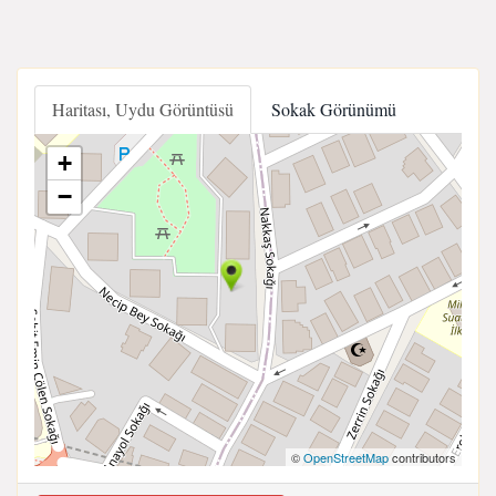
Haritası, Uydu Görüntüsü
Sokak Görünümü
+
−
©
OpenStreetMap
contributors