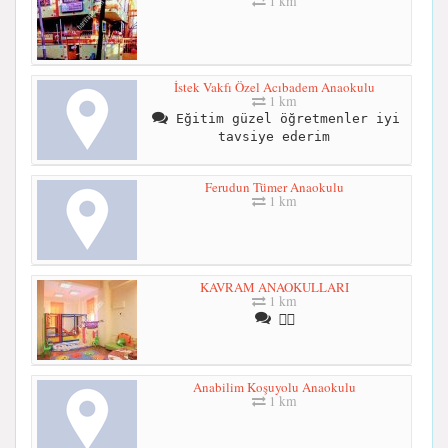
1 km
İstek Vakfı Özel Acıbadem Anaokulu
1 km
Eğitim güzel öğretmenler iyi
tavsiye ederim
Ferudun Tümer Anaokulu
1 km
KAVRAM ANAOKULLARI
1 km
👍🏻
Anabilim Koşuyolu Anaokulu
1 km