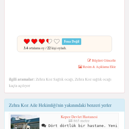
Fena Değil
3.4
ortalama oy /
22
kişi oyladı.
Bilgileri Güncelle
Resim & Açıklama Ekle
ilgili aramalar:
Zehra Koz Sağlık ocağı, Zehra Koz sağlık ocağı
kaçta açılıyor
Zehra Koz Aile Hekimliği'nin yakınındaki benzeri yerler
Kepez Devlet Hastanesi
865 metre
Dört dörtlük bir hastane. Yeni