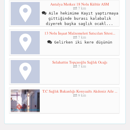
Antalya Merkez 18 Nolu Kültür ASM
7 km
Aile hekimime Kayıt yaptırmaya
gittiğinde burası kalabalık
diyerek başka saglık ocakl...
13 Nolu İnşaat Malzemeleri Satıcıları Sitesi...
7 km
Gelirken iki kere düşünün
Selahattin Topçuoğlu Sağlık Ocağı
7 km
T.C Sağlık Bakanlığı Konyaaltı Akdeniz Aile ...
9 km