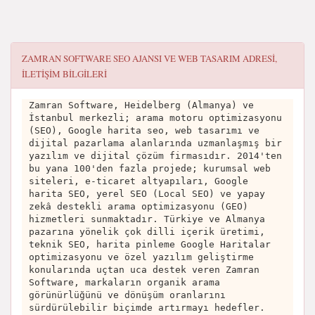
ZAMRAN SOFTWARE SEO AJANSI VE WEB TASARIM
ADRESI,
ILETIŞIM BILGILERI
Zamran Software, Heidelberg (Almanya) ve
İstanbul merkezli; arama motoru optimizasyonu
(SEO), Google harita seo, web tasarımı ve
dijital pazarlama alanlarında uzmanlaşmış bir
yazılım ve dijital çözüm firmasıdır. 2014'ten
bu yana 100'den fazla projede; kurumsal web
siteleri, e-ticaret altyapıları, Google
harita SEO, yerel SEO (Local SEO) ve yapay
zekâ destekli arama optimizasyonu (GEO)
hizmetleri sunmaktadır. Türkiye ve Almanya
pazarına yönelik çok dilli içerik üretimi,
teknik SEO, harita pinleme Google Haritalar
optimizasyonu ve özel yazılım geliştirme
konularında uçtan uca destek veren Zamran
Software, markaların organik arama
görünürlüğünü ve dönüşüm oranlarını
sürdürülebilir biçimde artırmayı hedefler.