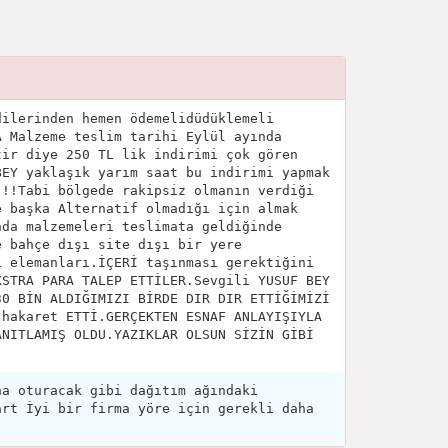
dilerinden hemen ödemelidüdüklemeli
A Malzeme teslim tarihi Eylül ayında
tir diye 250 TL lik indirimi çok gören
BEY yaklaşık yarım saat bu indirimi yapmak
!!!Tabi bölgede rakipsiz olmanın verdiği
e başka Alternatif olmadığı için almak
nda malzemeleri teslimata geldiğinde
e bahçe dışı site dışı bir yere
i elemanları.İÇERİ taşınması gerektiğini
KSTRA PARA TALEP ETTİLER.Sevgili YUSUF BEY
30 BİN ALDIĞIMIZI BİRDE DIR DIR ETTİĞİMİZİ
 hakaret ETTİ.GERÇEKTEN ESNAF ANLAYIŞIYLA
ANITLAMIŞ OLDU.YAZIKLAR OLSUN SİZİN GİBİ
na oturacak gibi dağıtım ağındaki
art İyi bir firma yöre için gerekli daha