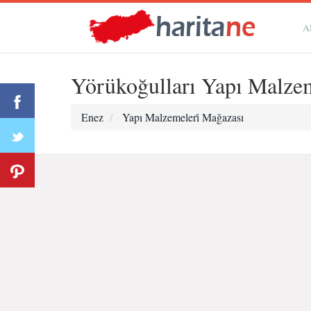
A
Yörükoğulları Yapı Malzem
Enez
Yapı Malzemeleri̇ Mağazası