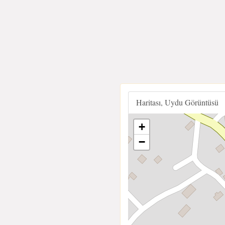
Haritası, Uydu Görüntüsü
+
−