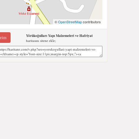
©
OpenStreetMap
contributors
Yörükoğulları Yapı Malzemeleri ve Hafriyat
erim
haritasını sitene ekle;