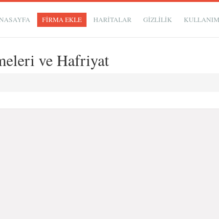
NASAYFA
FİRMA EKLE
HARİTALAR
GIZLILIK
KULLANI
eleri ve Hafriyat