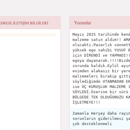
Yorumlar
DRESI, ILETIŞIM BILGILERI
Mayıs 2025 tarihinde ken
malzeme satın aldım!! AM
olucaktı.Pazarlık sünnet
yüksek ego sahibi YUSUF 
için DİRENDİ ve YAPMADI!
egoya dayanarak.!!!!Bizd
zorunda kaldık.Eylül ayı
evimden alakasız bir yer
malzemeleri bırakıp gitt
söylediğimde UTANMADAN E
ise ÜÇ KURUŞLUK MALZEME 
SÖYLEDİ.Üzerine bir sürü
BÖLGEDE TEK OLDUĞUNUZU K
İŞLETMEYE!!!
Zamanla Herşey daha rayı
sorunların giderilmesi ş
çok desteklenmeli