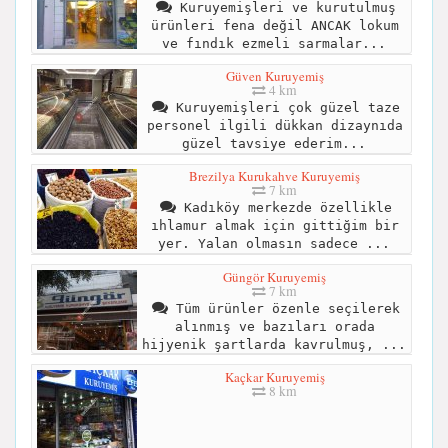
Kuruyemişleri ve kurutulmuş
ürünleri fena değil ANCAK lokum
ve fındık ezmeli sarmalar...
Güven Kuruyemiş
4 km
Kuruyemişleri çok güzel taze
personel ilgili dükkan dizaynıda
güzel tavsiye ederim...
Brezilya Kurukahve Kuruyemiş
7 km
Kadıköy merkezde özellikle
ıhlamur almak için gittiğim bir
yer. Yalan olmasın sadece ...
Güngör Kuruyemiş
7 km
Tüm ürünler özenle seçilerek
alınmış ve bazıları orada
hijyenik şartlarda kavrulmuş, ...
Kaçkar Kuruyemiş
8 km