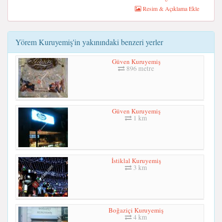
Resim & Açıklama Ekle
Yörem Kuruyemiş'in yakınındaki benzeri yerler
Güven Kuruyemiş
896 metre
Güven Kuruyemiş
1 km
İstiklal Kuruyemiş
3 km
Boğaziçi Kuruyemiş
4 km