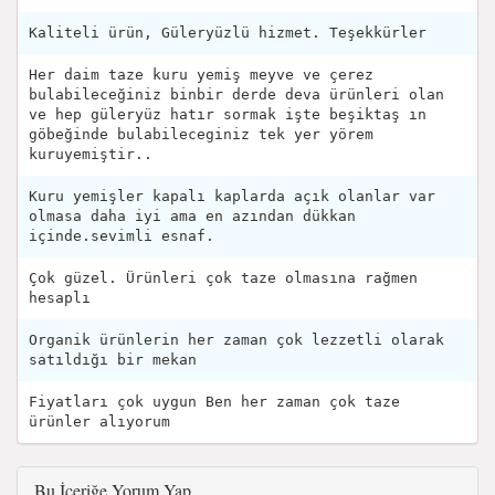
Kaliteli ürün, Güleryüzlü hizmet. Teşekkürler
Her daim taze kuru yemiş meyve ve çerez
bulabileceğiniz binbir derde deva ürünleri olan
ve hep güleryüz hatır sormak işte beşiktaş ın
göbeğinde bulabileceginiz tek yer yörem
kuruyemiştir..
Kuru yemişler kapalı kaplarda açık olanlar var
olmasa daha iyi ama en azından dükkan
içinde.sevimli esnaf.
Çok güzel. Ürünleri çok taze olmasına rağmen
hesaplı
Organik ürünlerin her zaman çok lezzetli olarak
satıldığı bir mekan
Fiyatları çok uygun Ben her zaman çok taze
ürünler alıyorum
Bu İçeriğe Yorum Yap