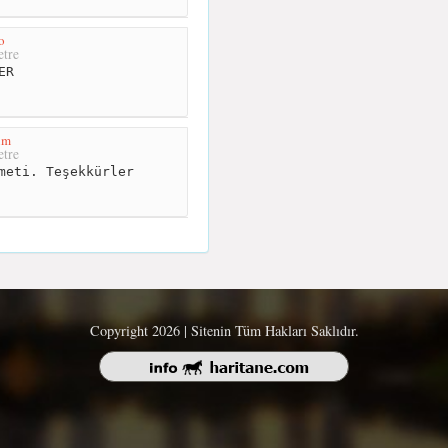
o
tre
ER
im
tre
meti. Teşekkürler
Copyright 2026 | Sitenin Tüm Hakları Saklıdır.