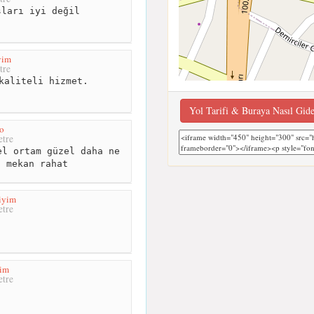
ları iyi değil
yim
tre
kaliteli hizmet.
Yol Tarifi & Buraya Nasıl Gid
o
tre
l ortam güzel daha ne
l mekan rahat
iyim
tre
yim
tre