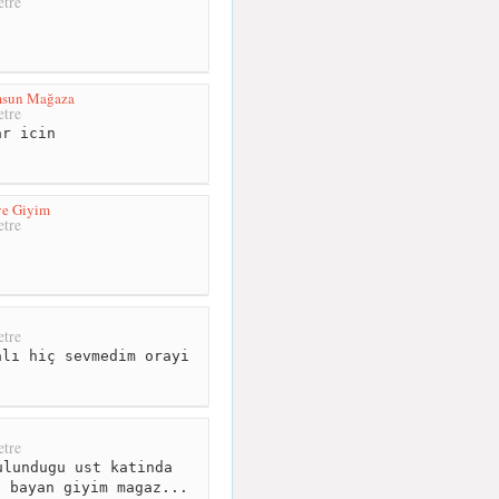
tre
msun Mağaza
tre
r icin
ve Giyim
tre
tre
lı hiç sevmedim orayi
tre
lundugu ust katinda
e bayan giyim magaz...