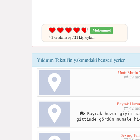
Mükemmel
4.7
ortalama oy /
21
kişi oyladı.
Yıldırım Tekstil'in yakınındaki benzeri yerler
Ümit Mutlu T
39 me
Bayrak Huzu
42 me
Bayrak huzur giyim ma
gittimde gördüm mumale hi
Sevinç Tuh
78 me