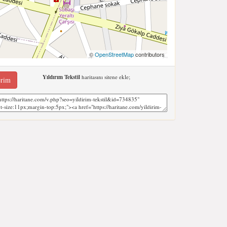
©
OpenStreetMap
contributors
Yıldırım Tekstil
haritasını sitene ekle;
erim