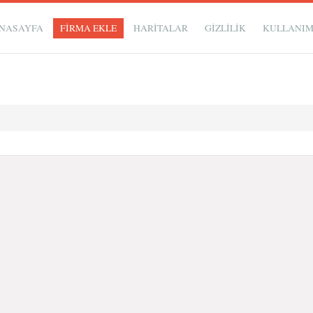
NASAYFA
FİRMA EKLE
HARİTALAR
GIZLILIK
KULLANI