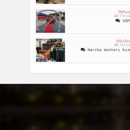
DeFact
330 me
SÜP
Sıla Giy
354 me
Harika müsteri hiz