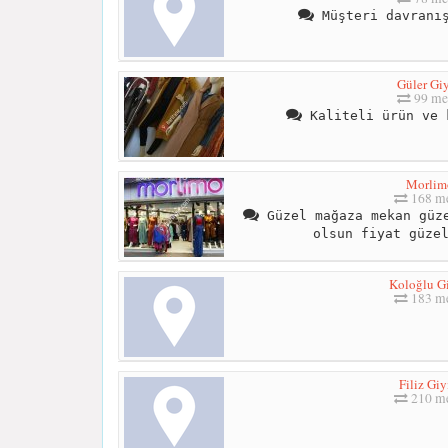
Müşteri davranış
Güler Gi
99 me
Kaliteli ürün ve 
Morlim
168 me
Güzel mağaza mekan güze
olsun fiyat güze
Koloğlu G
183 me
Filiz Gi
210 me