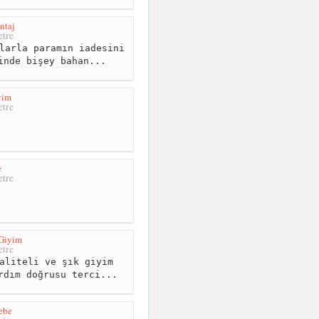
ntaj
tre
larla paramın iadesini
inde bişey bahan...
yim
tre
e
tre
 Giyim
tre
aliteli ve şık giyim
rdım doğrusu terci...
ebe