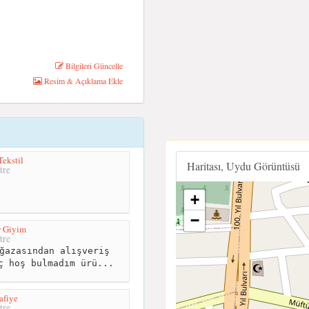
Bilgileri Güncelle
Resim & Açıklama Ekle
ekstil
Haritası, Uydu Görüntüsü
tre
+
−
r Giyim
tre
ğazasından alışveriş
ç hoş bulmadım ürü...
afiye
tre