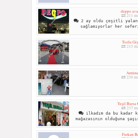
deppo ava
211 me
2 ay oldu çeşitli yalan
sağlamıyorlar her sefer
Tozlu Gi
215 me
Armin
230 me
Yeşil Bursa
237 me
ilkadım da bu kadar k
mağazasının olduğuna şaşı
Furkan B