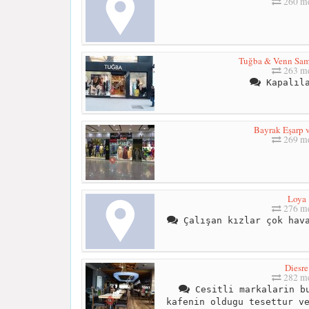
260 me
Tuğba & Venn Sa
263 me
Kapalıla
Bayrak Eşarp 
269 me
Loya
276 me
Çalışan kızlar çok hava
Diesre
282 me
Cesitli markalarin bu
kafenin oldugu tesettur v