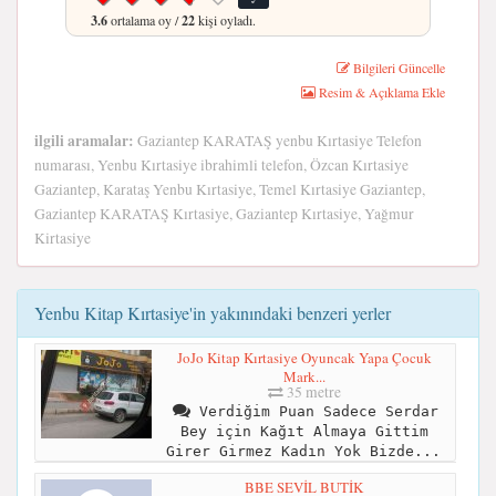
3.6
ortalama oy /
22
kişi oyladı.
Bilgileri Güncelle
Resim & Açıklama Ekle
ilgili aramalar:
Gaziantep KARATAŞ yenbu Kırtasiye Telefon
numarası, Yenbu Kırtasiye ibrahimli telefon, Özcan Kırtasiye
Gaziantep, Karataş Yenbu Kırtasiye, Temel Kırtasiye Gaziantep,
Gaziantep KARATAŞ Kırtasiye, Gaziantep Kırtasiye, Yağmur
Kirtasiye
Yenbu Kitap Kırtasiye'in yakınındaki benzeri yerler
JoJo Kitap Kırtasiye Oyuncak Yapa Çocuk
Mark...
35 metre
Verdiğim Puan Sadece Serdar
Bey için Kağıt Almaya Gittim
Girer Girmez Kadın Yok Bizde...
BBE SEVİL BUTİK