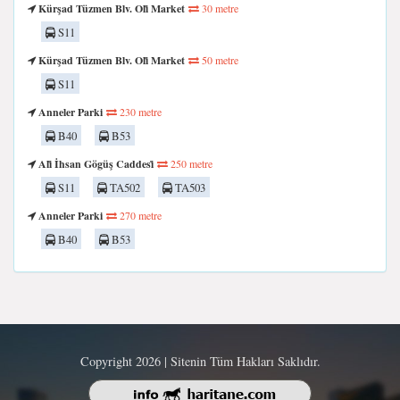
Kürşad Tüzmen Blv. Oli̇ Market
30 metre
S11
Kürşad Tüzmen Blv. Oli̇ Market
50 metre
S11
Anneler Parki
230 metre
B40
B53
Ali̇ İhsan Gögüş Caddesi̇
250 metre
S11
TA502
TA503
Anneler Parki
270 metre
B40
B53
Copyright 2026 | Sitenin Tüm Hakları Saklıdır.