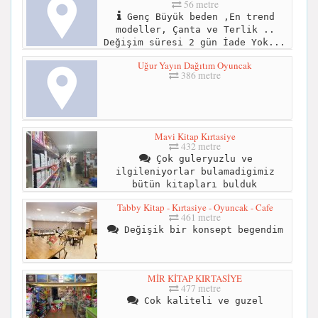
56 metre
Genç Büyük beden ,En trend
modeller, Çanta ve Terlik ..
Değişim süresi 2 gün İade Yok...
Uğur Yayın Dağıtım Oyuncak
386 metre
Mavi Kitap Kırtasiye
432 metre
Çok guleryuzlu ve
ilgileniyorlar bulamadigimiz
bütün kitapları bulduk
Tabby Kitap - Kırtasiye - Oyuncak - Cafe
461 metre
Değişik bir konsept begendim
MİR KİTAP KIRTASİYE
477 metre
Cok kaliteli ve guzel