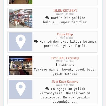
İŞLER KİTABEVİ
652 metre
Harika bir şekilde
buldum...süper tarifler
Özcan Kitap
665 metre
Her türden okul kitabı bulunur
personel iyi ve ilgili
Tuvid XXL Gaziantep
813 metre
Hakkında
Türkiye'nin en büyük, büyük beden
giyim markası
Uğur Kitap Kırtasiye
815 metre
En aşağı 40 yıllık
kırtasiyemiz. Oncesi var mı
bilmiyorum. En çok çeşidin
bulunduğu ...