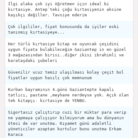
İlgi alaka çok iyi öğretmen için ideal bi
kırtasiye. Antep`teki çoğu kırtasiyenin aksine
kaşıkçı değiller. Tavsiye ederim
Çok ilgililer, fiyat konusunda da iyiler eski
tanınmış kırtasiyeye...
Her türlü kırtasiye kitap ve oyuncak çeşidini
uygun fiyata bulabileceğim Gaziantep in en güzel
3 mağazasından birisi..diğer ikisi ibrahimli ve
karataşdaki şubeleri
Güvenilir ucuz temiz ulaşılması kolay çeşit bol
fiyatlar uygun hasılı çok memnunum
Kurban bayramının 4.günü Gaziantepte kapalı
tatlıcı, pastane ,meyhane nerdeyse yok. Açık olan
tek kitapçı- kırtasiye de YENBU.
Sigortasız çalıştırıp cuzi bir miktar para verip
ne yapmaya çalışıyor bilmiyorum ama bu dünyanın
ötesi de var unutma. Kıyamet günü adaletli
yöneticiler azaptan kurtulur bunu unutma Erkam
Karaca