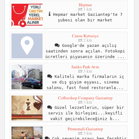
Hepmar
1 km
Hepmar market Gaziantep'te 7
şubesi olan bir market
Cansu Kırtasiye
2 km
Google'de yazan açılış
saatinden sonra açılan. Fotokopi
ücretleri piyasanın üzerinde ...
Sanko Park Avm
3 km
Kaliteli marka firmaların iç
ve dış giyim eşyası, sinema
salonu, fast food restoranla...
Coffeeshop Company Gaziantep
3 km
Güzel lezzetlerin, süper bir
servis ile birleşimi...keyifli
vakit geçirebileceğiniz b...
Primemall-Gaziantep
3 km
Çok severim orayı ben ferahtir