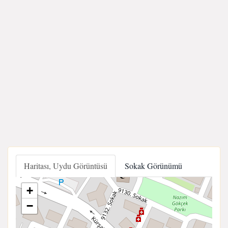
Haritası, Uydu Görüntüsü
Sokak Görünümü
+
−