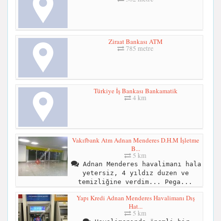
Ziraat Bankası ATM
785 metre
Türkiye İş Bankası Bankamatik
4 km
Vakıfbank Atm Adnan Menderes D.H.M İşletme
B...
5 km
Adnan Menderes havalimanı hala
yetersiz, 4 yıldız duzen ve
temizliğine verdim... Pega...
Yapı Kredi Adnan Menderes Havalimanı Dış
Hat...
5 km