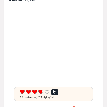
İyi
3.6
ortalama oy /
22
kişi oyladı.