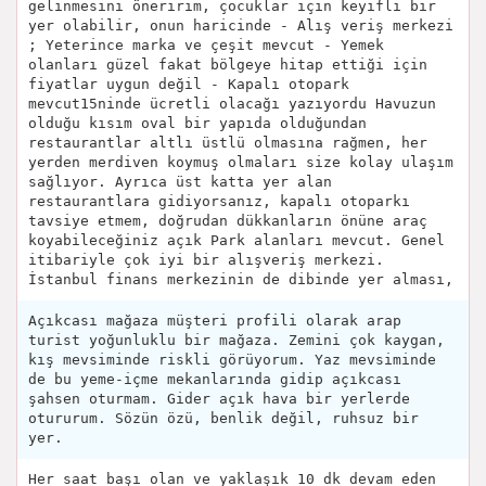
gelinmesini öneririm, çocuklar için keyifli bir
yer olabilir, onun haricinde - Alış veriş merkezi
; Yeterince marka ve çeşit mevcut - Yemek
olanları güzel fakat bölgeye hitap ettiği için
fiyatlar uygun değil - Kapalı otopark
mevcut15ninde ücretli olacağı yazıyordu Havuzun
olduğu kısım oval bir yapıda olduğundan
restaurantlar altlı üstlü olmasına rağmen, her
yerden merdiven koymuş olmaları size kolay ulaşım
sağlıyor. Ayrıca üst katta yer alan
restaurantlara gidiyorsanız, kapalı otoparkı
tavsiye etmem, doğrudan dükkanların önüne araç
koyabileceğiniz açık Park alanları mevcut. Genel
itibariyle çok iyi bir alışveriş merkezi.
İstanbul finans merkezinin de dibinde yer alması,
Açıkcası mağaza müşteri profili olarak arap
turist yoğunluklu bir mağaza. Zemini çok kaygan,
kış mevsiminde riskli görüyorum. Yaz mevsiminde
de bu yeme-içme mekanlarında gidip açıkcası
şahsen oturmam. Gider açık hava bir yerlerde
otururum. Sözün özü, benlik değil, ruhsuz bir
yer.
Her saat başı olan ve yaklaşık 10 dk devam eden