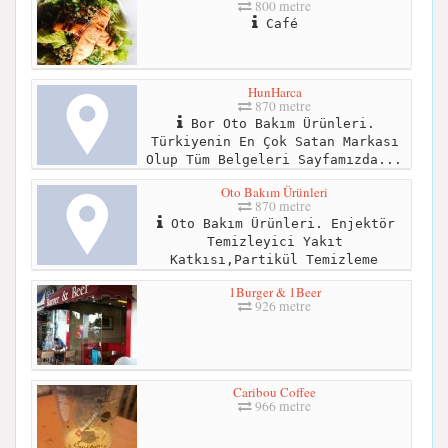
800 metre
Café
HunHarca
870 metre
Bor Oto Bakım Ürünleri.
Türkiyenin En Çok Satan Markası
Olup Tüm Belgeleri Sayfamızda...
Oto Bakım Ürünleri
870 metre
Oto Bakım Ürünleri. Enjektör
Temizleyici Yakıt
Katkısı,Partikül Temizleme
1Burger & 1Beer
926 metre
Caribou Coffee
966 metre