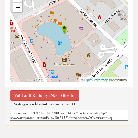
−
©
OpenStreetMap
contributors
Yol Tarifi & Buraya Nasıl Giderim
Watergarden İstanbul
haritasını sitene ekle;