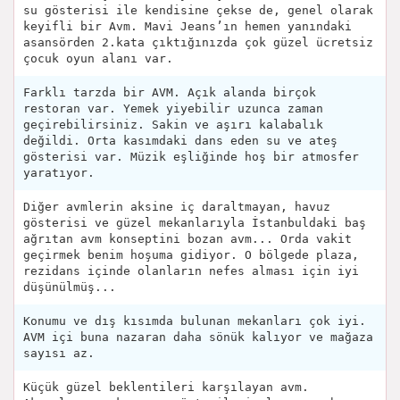
su gösterisi ile kendisine çekse de, genel olarak
keyifli bir Avm. Mavi Jeans’ın hemen yanındaki
asansörden 2.kata çıktığınızda çok güzel ücretsiz
çocuk oyun alanı var.
Farklı tarzda bir AVM. Açık alanda birçok
restoran var. Yemek yiyebilir uzunca zaman
geçirebilirsiniz. Sakin ve aşırı kalabalık
değildi. Orta kasımdaki dans eden su ve ateş
gösterisi var. Müzik eşliğinde hoş bir atmosfer
yaratıyor.
Diğer avmlerin aksine i̇ç daraltmayan, havuz
gösterisi ve güzel mekanlarıyla İstanbuldaki baş
ağrıtan avm konseptini bozan avm... Orda vakit
geçirmek benim hoşuma gidiyor. O bölgede plaza,
rezidans içinde olanların nefes alması için iyi
düşünülmüş...
Konumu ve dış kısımda bulunan mekanları çok iyi.
AVM içi buna nazaran daha sönük kalıyor ve mağaza
sayısı az.
Küçük güzel beklentileri karşılayan avm.