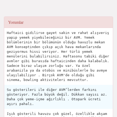
Yorumlar
Haftaici gidilirse gayet sakin ve rahat alışveriş
yapıp yemek yiyebileceğiniz bir AVM. Yemek
bölümlerinin bir bölümünün olduğu havuzlu mekan
AVM konseptinden çıkıp açık hava mekanlarında
geziyormus hissi veriyor. Her türlü yemek
menülerini bulabilirsiniz. Haftasonu tabiki diğer
avmler gibi burasıda haftaicinden daha kalabalık.
Sadece biraz ulaşım zorluğu var. Ya özel
arabanizla ya da otobüs ve minibüslerle bu avmye
ulaşılabiliyor . Birçok AVM'de olduğu gibi
sinema, bowling aktiviteleri mevcuttur.
Su gösterileri ile diğer AVM’lerden farkını
gösteriyor. Fazla büyük değil. Dükkan sayısı az.
Daha çok yeme-içme ağırlıklı . Otopark ücreti
aşırı pahalı.
Işık gösterili havuzu çok güzel, özellikle akşam