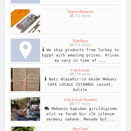
Toptan Hirdavat
521 metre
TurkShop
521 metre
We ship products from Turkey to
Egypt with amazing prices. Prices
my vary in time of ...
Cafe Locale
759 metre
Batı Ataşehir'in Gözde Mekanı
CAFE LOCALE İSTANBUL Lezzet,
Kalite
Cafe Locale İstanbul
777 metre
Mekanin kapidan girildiginde
elit ve ferah bir ilk izlenim
vermesi sahane. Menude bul...
Big Chefs