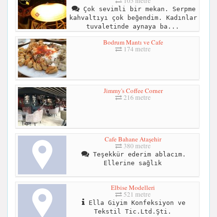
103 metre
Çok sevimli bir mekan. Serpme
kahvaltıyı çok beğendim. Kadınlar
tuvaletinde aynaya ba...
Bodrum Mantı ve Cafe
174 metre
Jimmy's Coffee Corner
216 metre
Cafe Bahane Ataşehir
380 metre
Teşekkür ederim ablacım.
Ellerine sağlık
Elbise Modelleri
521 metre
Ella Giyim Konfeksiyon ve
Tekstil Tic.Ltd.Şti.