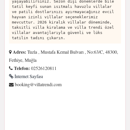
yaşayabilirsiniz. Sezon dışı dönemlerde bile
tatil keyfi sunan ısıtmalı havuzlu villalar
ve patili dostlarınızı ayırmayacağınız evcil
hayvan izinli villalar seçeneklerimiz
mevcuttur. 2026 kiralık villalar döneminde,
taksitli villa kiralama ve villa trendi özel
villalar avantajlarıyla güvenli ve lüks
tatilin tadını çıkarın.
Adres:
Tuzla , Mustafa Kemal Bulvarı , No:63/C, 48300,
Fethiye, Muğla
Telefon:
02526120811
İnternet Sayfası
moc.idnertalliv@gnikoob