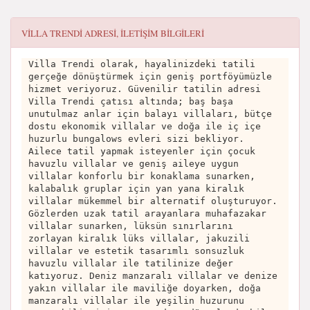
VİLLA TRENDİ
ADRESI, ILETIŞIM BILGILERI
Villa Trendi olarak, hayalinizdeki tatili
gerçeğe dönüştürmek için geniş portföyümüzle
hizmet veriyoruz. Güvenilir tatilin adresi
Villa Trendi çatısı altında; baş başa
unutulmaz anlar için balayı villaları, bütçe
dostu ekonomik villalar ve doğa ile iç içe
huzurlu bungalows evleri sizi bekliyor.
Ailece tatil yapmak isteyenler için çocuk
havuzlu villalar ve geniş aileye uygun
villalar konforlu bir konaklama sunarken,
kalabalık gruplar için yan yana kiralık
villalar mükemmel bir alternatif oluşturuyor.
Gözlerden uzak tatil arayanlara muhafazakar
villalar sunarken, lüksün sınırlarını
zorlayan kiralık lüks villalar, jakuzili
villalar ve estetik tasarımlı sonsuzluk
havuzlu villalar ile tatilinize değer
katıyoruz. Deniz manzaralı villalar ve denize
yakın villalar ile maviliğe doyarken, doğa
manzaralı villalar ile yeşilin huzurunu