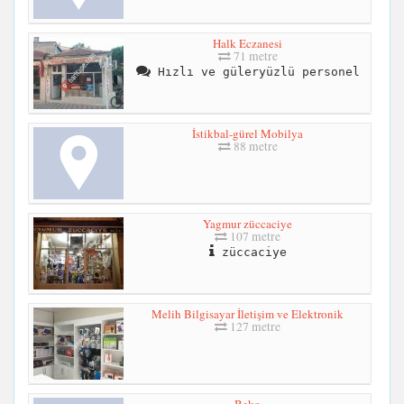
Halk Eczanesi
71 metre
Hızlı ve güleryüzlü personel
İstikbal-gürel Mobilya
88 metre
Yagmur züccaciye
107 metre
züccaciye
Melih Bilgisayar İletişim ve Elektronik
127 metre