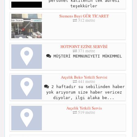
personel kalitenin tek adresi
teşekkürler
Siemens Bayi GÜR TİCARET
312 metre
HOTPOINT EZİNE SERVİSİ
371 metre
MÜŞTERİ MEMNUNIYETI MÜKEMMEL
Arçelik Beko Yetkili Servisi
441 metre
2 haftadır su sebilinden haber
yok arıyorum size haber vericez
diyolar, ilgi alaka be...
Arçelik Yetkili Servis
519 metre