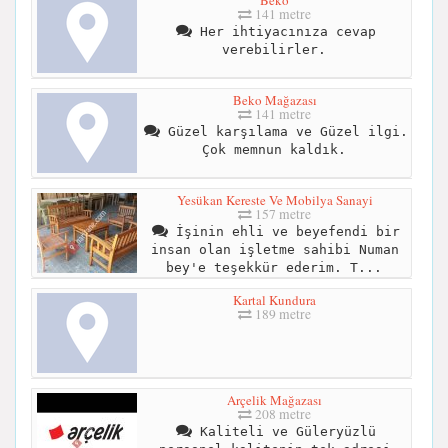
Beko
141 metre
Her ihtiyacınıza cevap
verebilirler.
Beko Mağazası
141 metre
Güzel karşılama ve Güzel ilgi.
Çok memnun kaldık.
Yesükan Kereste Ve Mobilya Sanayi
157 metre
İşinin ehli ve beyefendi bir
insan olan işletme sahibi Numan
bey'e teşekkür ederim. T...
Kartal Kundura
189 metre
Arçelik Mağazası
208 metre
Kaliteli ve Güleryüzlü