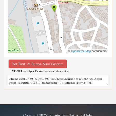
©
OpenStreetMap
contributors
Yol Tarifi & Buraya Nasıl Giderim
VESTEL - Gülşen Ticaret
haritasını sitene ekle;
Copyright 2026 | Sitenin Tüm Hakları Saklıdır.