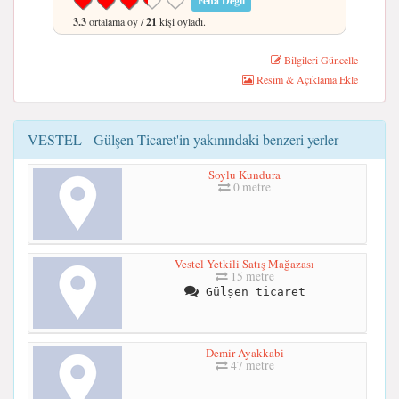
Fena Değil
3.3
ortalama oy /
21
kişi oyladı.
Bilgileri Güncelle
Resim & Açıklama Ekle
VESTEL - Gülşen Ticaret'in yakınındaki benzeri yerler
Soylu Kundura
0 metre
Vestel Yetkili Satış Mağazası
15 metre
Gülșen ticaret
Demir Ayakkabi
47 metre