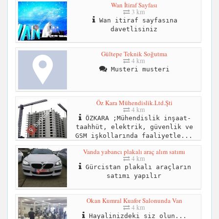
Wan İtiraf Sayfası
3 km
Wan itiraf sayfasına
davetlisiniz
Gültepe Teknik Soğutma
4 km
Musteri musteri
Öz Kara Mühendislik.Ltd.Şti
4 km
ÖZKARA ;Mühendislik inşaat-
taahhüt, elektrik, güvenlik ve
GSM işkollarında faaliyetle...
Vanda yabancı plakalı araç alım satımı
4 km
Gürcistan plakalı araçların
satımı yapılır
Okan Kumral Kuafor Salonunda Van
4 km
Hayalinizdeki siz olun...