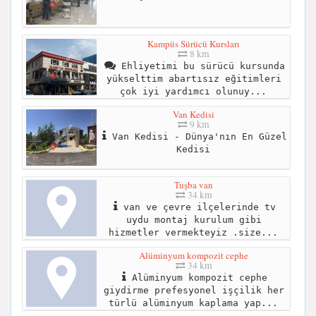
Kampüs Sürücü Kursları
8 km
Ehliyetimi bu sürücü kursunda
yükselttim abartısız eğitimleri
çok iyi yardımcı olunuy...
Van Kedisi
9 km
Van Kedisi - Dünya'nın En Güzel
Kedisi
Tuşba van
34 km
van ve çevre ilçelerinde tv
uydu montaj kurulum gibi
hizmetler vermekteyiz .size...
Alüminyum kompozit cephe
34 km
Alüminyum kompozit cephe
giydirme prefesyonel işçilik her
türlü alüminyum kaplama yap...