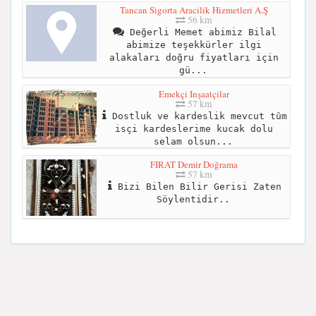
Tancan Sigorta Aracilik Hizmetleri A.Ş
56 km
Değerli Memet abimiz Bilal
abimize teşekkürler ilgi
alakaları doğru fiyatları için
gü...
Emekçi Inşaatçilar
57 km
Dostluk ve kardeslik mevcut tûm
isçi kardeslerime kucak dolu
selam olsun...
FIRAT Demir Doğrama
57 km
Bizi Bilen Bilir Gerisi Zaten
Söylentidir..