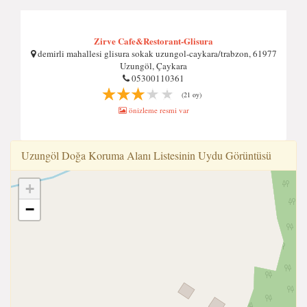
Zirve Cafe&Restorant-Glisura
demirli mahallesi glisura sokak uzungol-caykara/trabzon, 61977
Uzungöl, Çaykara
05300110361
(21 oy)
önizleme resmi var
Uzungöl Doğa Koruma Alanı Listesinin Uydu Görüntüsü
+
−