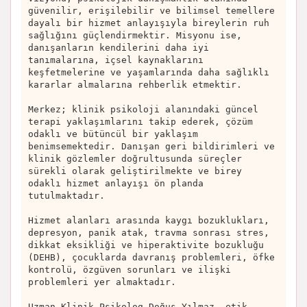
güvenilir, erişilebilir ve bilimsel temellere
dayalı bir hizmet anlayışıyla bireylerin ruh
sağlığını güçlendirmektir. Misyonu ise,
danışanların kendilerini daha iyi
tanımalarına, içsel kaynaklarını
keşfetmelerine ve yaşamlarında daha sağlıklı
kararlar almalarına rehberlik etmektir.
Merkez; klinik psikoloji alanındaki güncel
terapi yaklaşımlarını takip ederek, çözüm
odaklı ve bütüncül bir yaklaşım
benimsemektedir. Danışan geri bildirimleri ve
klinik gözlemler doğrultusunda süreçler
sürekli olarak geliştirilmekte ve birey
odaklı hizmet anlayışı ön planda
tutulmaktadır.
Hizmet alanları arasında kaygı bozuklukları,
depresyon, panik atak, travma sonrası stres,
dikkat eksikliği ve hiperaktivite bozukluğu
(DEHB), çocuklarda davranış problemleri, öfke
kontrolü, özgüven sorunları ve ilişki
problemleri yer almaktadır.
Uzman Klinik Psikolog Doğuş Yılmaz, etik