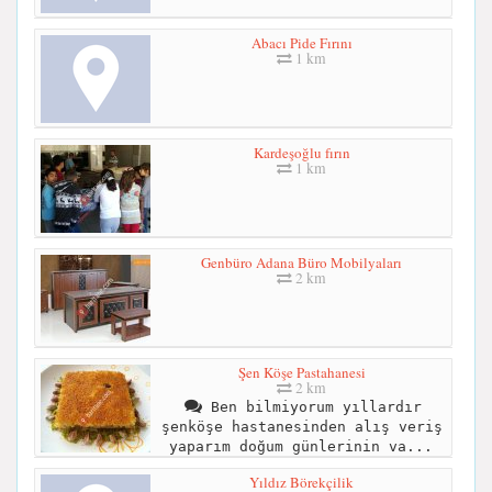
Abacı Pide Fırını
1 km
Kardeşoğlu fırın
1 km
Genbüro Adana Büro Mobilyaları
2 km
Şen Köşe Pastahanesi
2 km
Ben bilmiyorum yıllardır
şenköşe hastanesinden alış veriş
yaparım doğum günlerinin va...
Yıldız Börekçilik