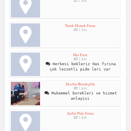
1 km
Tutak Ekmek Fırını
1 km
Has Fırın
1 km
Herkesi bekleriz Has fırına
çok lezzetli pide leri var
Dostlar Börekçilik
1 km
Mukemmel borekleri ve hizmet
anlayisi
Aydın Pide Fırını
1 km