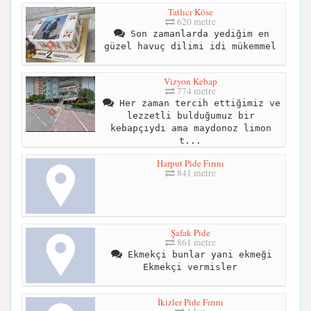
Tatlıcı Köse
620 metre
Son zamanlarda yediğim en
güzel havuç dilimi idi mükemmel
Vizyon Kebap
774 metre
Her zaman tercih ettiğimiz ve
lezzetli bulduğumuz bir
kebapçıydı ama maydonoz limon
t...
Harput Pide Fırını
841 metre
Şafak Pide
861 metre
Ekmekçi bunlar yani ekmeği
Ekmekçi vermisler
İkizler Pide Fırını