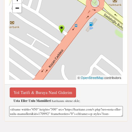
−
©
OpenStreetMap
contributors
Yol Tarifi & Buraya Nasıl Giderim
Usta Eller Unlu Mamülleri
haritasını sitene ekle;