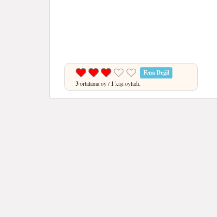
Fena Değil
3
ortalama oy /
1
kişi oyladı.