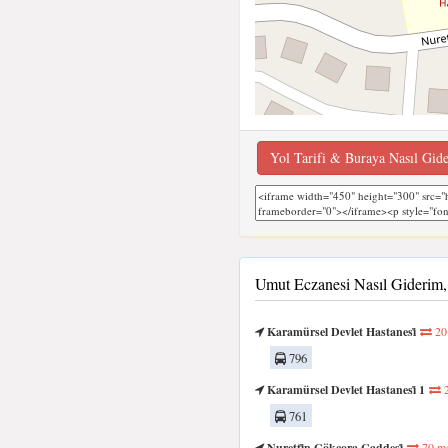
Yol Tarifi & Buraya Nasıl Gid
Umut Eczanesi Nasıl Giderim
Karamürsel Devlet Hastanesi̇
20
796
Karamürsel Devlet Hastanesi̇ 1
2
761
Nuretti̇n Gökçora Caddesi̇
70 me