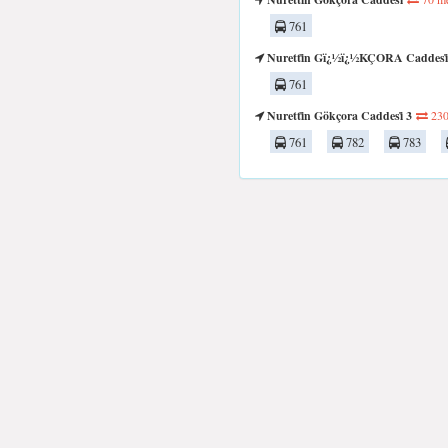
761
Nuretti̇n Gï¿½ï¿½KÇORA Caddesi̇
761
Nuretti̇n Gökçora Caddesi̇ 3
230
761
782
783