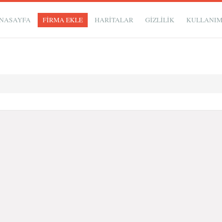
NASAYFA
FİRMA EKLE
HARİTALAR
GIZLILIK
KULLANI