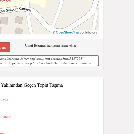
©
OpenStreetMap
contributors
Umut Eczanesi
haritasını sitene ekle;
erim
, Yakınından Geçen Toplu Taşıma
 metre
0 metre
tre