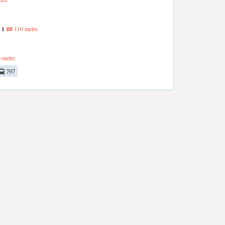
 1
110 metre
 metre
797