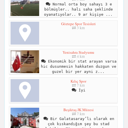
Normal orta boy sahayı 3 e
bölmüşler.. halı saha şeklinde
oyanatıyolar.. 9 ar kişiye ...
Göztepe Spor Tesisleri
3 km
Yenisahra Stadyumu
4 km
Ekonomik bir stat arayan varsa
hic dusunmesin hakkaten duzgun ve
guzel bir yer ayni z...
Kılıç Spor
7 km
İyi
Beşiktaş JK Müzesi
7 km
Bir Galatasaray’lı olarak en
çok kıskandığım şey bu stad