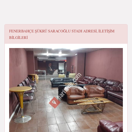
FENERBAHÇE ŞÜKRÜ SARACOĞLU STADI
ADRESI, ILETIŞIM
BILGILERI