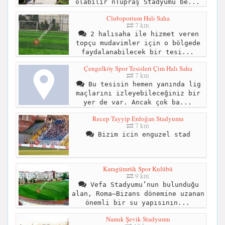
olabilir nTüpraş Stadyumu be...
Clubsporium Halı Saha
7 km
2 halısaha ile hizmet veren
topçu mudavimler için o bölgede
faydalanabilecek bir tesi...
Çengelköy Spor Tesisleri Çim Halı Saha
7 km
Bu tesisin hemen yanında lig
maçlarını izleyebileceğiniz bir
yer de var. Ancak çok ba...
Recep Tayyip Erdoğan Stadyumu
7 km
Bizim icin enguzel stad
Karagümrük Spor Kulübü
9 km
Vefa Stadyumu’nun bulunduğu
alan, Roma–Bizans dönemine uzanan
önemli bir su yapısının...
Namık Şevik Stadyumu