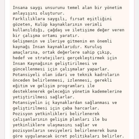
İnsana saygı unsurunu temel alan bir yönetim
anlayışını oluşturur.
Farklılıklara saygılı, fırsat eşitliğini
gözeten, Kulüp kaynaklarının verimli
kullanıldığı, çağdaş ve iletişime değer veren
bir çalışma ortamı yaratır.
Gelişmenin ve ileriye gitmenin en önemli
kaynağı İnsan kaynaklarıdır. Kuruluş
amaçlarına, ortak değerlere sahip çıkıp,
hedef ve stratejileri gerçekleştirmek için
İnsan Kaynağının geliştirilmesi ve
güncellenmesi için çalışmalar yaparlar.
Potansiyeli olan idari ve teknik kadroların
önceden belirlenmesi, izlenmesi, gerekli
eğitim ve gelişim programları ile
desteklenerek geleceğin yönetim kademelerine
yetiştirilmesi sağlarlar.
Potansiyelin iç kaynaklardan sağlanması ve
geliştirilmesi için çaba harcarlar.
Pozisyon yetkinlikleri belirlenerek
çalışanlarının gelişim planları ile bu
yetkinliklere ulaşmasını sağlar ve
pozisyonların seviyeleri belirlenerek buna
göre uygulanacak ücret politikaları belirler.