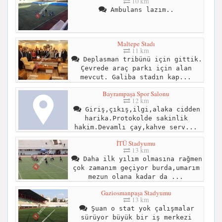
10 km
Ambulans lazım..
Maltepe Stadı
11 km
Deplasman tribünü için gittik.
Çevrede araç parkı için alan
mevcut. Galiba stadın kap...
Bayrampaşa Spor Salonu
12 km
Giriş,çıkış,ilgi,alaka cidden
harika.Protokolde sakinlik
hakim.Devamlı çay,kahve serv...
İTÜ Stadyumu
13 km
Daha ilk yılım olmasına rağmen
çok zamanım geçiyor burda,umarım
mezun olana kadar da ...
Gaziosmanpaşa Stadyumu
13 km
Şuan o stat yok çalışmalar
sürüyor büyük bir iş merkezi