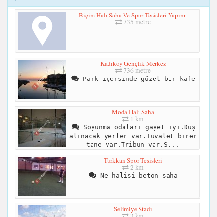
Biçim Halı Saha Ve Spor Tesisleri Yapımı
735 metre
Kadıköy Gençlik Merkez
736 metre
Park içersinde güzel bir kafe
Moda Halı Saha
1 km
Soyunma odaları gayet iyi.Duş
alınacak yerler var.Tuvalet birer
tane var.Tribün var.S...
Türkkan Spor Tesisleri
2 km
Ne halisi beton saha
Selimiye Stadı
3 km