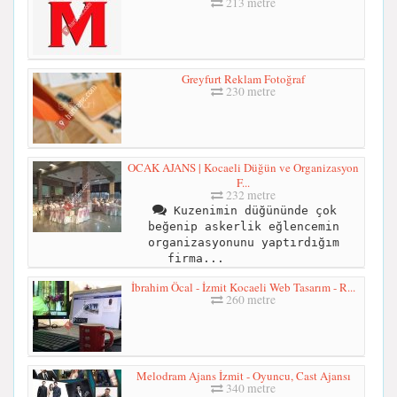
213 metre
Greyfurt Reklam Fotoğraf
230 metre
OCAK AJANS | Kocaeli Düğün ve Organizasyon
F...
232 metre
Kuzenimin düğününde çok
beğenip askerlik eğlencemin
organizasyonunu yaptırdığım
firma...
İbrahim Öcal - İzmit Kocaeli Web Tasarım - R...
260 metre
Melodram Ajans İzmit - Oyuncu, Cast Ajansı
340 metre