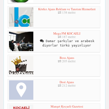
Körfez Ajans Reklam ve Tanıtım Hizmetleri
138 metre
Mega FM KOCAELI
187 metre
Damar şarkılar ve arabesk
diyorlar türkü yayınlıyor
Boss Ajans
205 metre
Dost Ajans
212 metre
Manşet Kocaeli Gazetesi