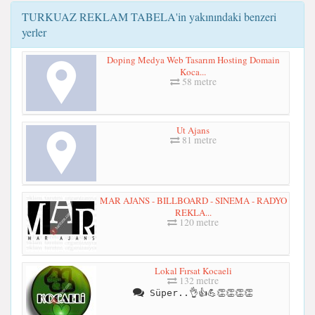
TURKUAZ REKLAM TABELA'in yakınındaki benzeri
yerler
Doping Medya Web Tasarım Hosting Domain
Koca...
58 metre
Ut Ajans
81 metre
MAR AJANS - BILLBOARD - SINEMA - RADYO
REKLA...
120 metre
Lokal Fırsat Kocaeli
132 metre
Süper..👌👍💪👏👏👏👏