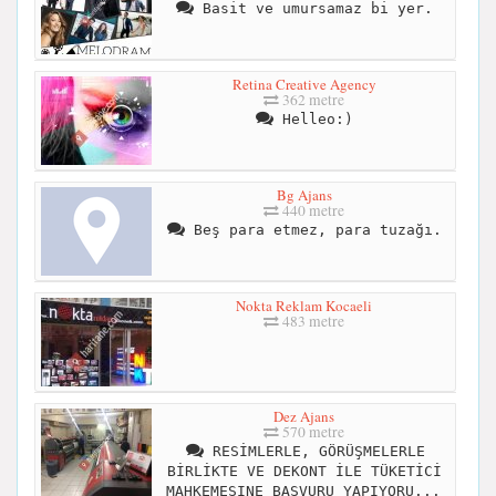
Basit ve umursamaz bi yer.
Retina Creative Agency
362 metre
Helleo:)
Bg Ajans
440 metre
Beş para etmez, para tuzağı.
Nokta Reklam Kocaeli
483 metre
Dez Ajans
570 metre
RESİMLERLE, GÖRÜŞMELERLE
BİRLİKTE VE DEKONT İLE TÜKETİCİ
MAHKEMESINE BAŞVURU YAPIYORU...