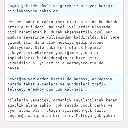
Saçma şekilde büyük ve gereksiz bir yer karışık
bir lokasyona sahipler
Her ne kadar durağın ismi cismi olsa da bu durak
artık aktif değil malesef. yıllardır ulaşımda
bizi rahatlatan bu durak akşemsettiin okulunun
müdürü sayesinde kullanımdan kaldırıldı. Bir yere
gitmek için daha uzak mevkiye gidip otobüs
bekliyoruz. Site sakinleri olarak hepimiz
şikayetçiyiznDilekçe yazdığımız ,imzalar
topladığımız halde durağımızı bize geri
vermediler n1 yıldız bile vermeyecektim de
neyse....
Sevdiğim yerlerden birisi de burası, arkadaşım
burada fakat akşamları ve gündüzleri trafik
felaket, erenköy günrüğü kalkmalı..
Ailelerin yaşadığı, ormanlık sayılabilecek kadar
ağaçlık alana sahip, çok sayıda çocuk parkı ve
oyun alanı olan, ulaşım açısından çok fazla
seçeneğe sahip olan bir site. Metroya çok yakın.