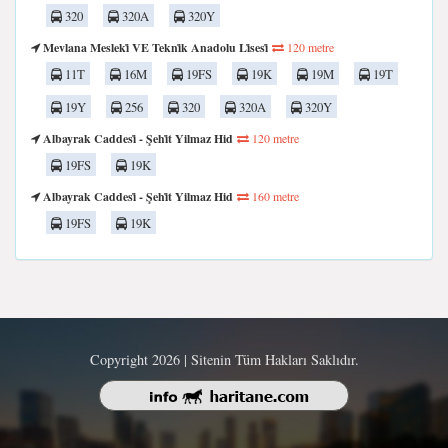
320
320A
320Y
Mevlana Mesleki̇ VE Tekni̇k Anadolu Li̇sesi̇
120 metre
11T
16M
19FS
19K
19M
19T
19Y
256
320
320A
320Y
Albayrak Caddesi̇ - Şehi̇t Yilmaz Hid
120 metre
19FS
19K
Albayrak Caddesi̇ - Şehi̇t Yilmaz Hid
160 metre
19FS
19K
Copyright 2026 | Sitenin Tüm Hakları Saklıdır.