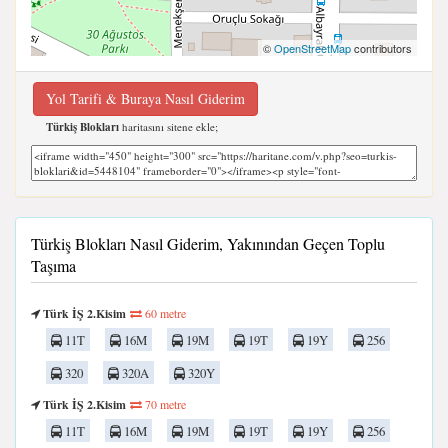
©
OpenStreetMap
contributors
Yol Tarifi & Buraya Nasıl Giderim
Türkiş Blokları
haritasını sitene ekle;
Türkiş Blokları Nasıl Giderim, Yakınından Geçen Toplu
Taşıma
Türk İŞ 2.Kisim
60 metre
11T
16M
19M
19T
19Y
256
320
320A
320Y
Türk İŞ 2.Kisim
70 metre
11T
16M
19M
19T
19Y
256