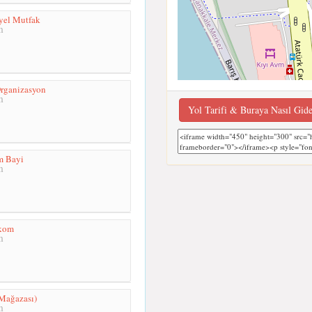
yel Mutfak
m
rganizasyon
m
Yol Tarifi & Buraya Nasıl Gid
m Bayi
m
ekom
m
Mağazası)
m