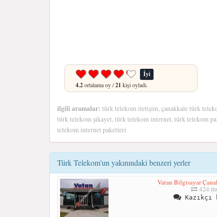
İyi
4.2
ortalama oy /
21
kişi oyladı.
ilgili aramalar:
türk telekom iletişim, çanakkale türk tele
türk telekom şikayet, türk telekom internet, türk telekom pak
telekom internet paketleri
Türk Telekom'un yakınındaki benzeri yerler
Vatan Bilgisayar Çana
424 me
Kazıkçı 