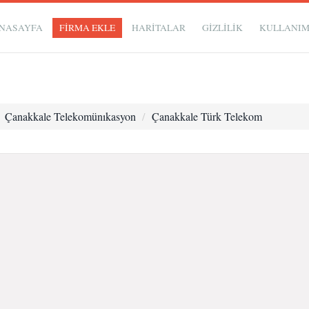
NASAYFA
FİRMA EKLE
HARİTALAR
GIZLILIK
KULLANI
Çanakkale Telekomünıkasyon
Çanakkale Türk Telekom