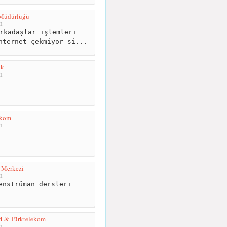
 Müdürlüğü
m
rkadaşlar işlemleri
nternet çekmiyor si...
ik
m
ekom
m
 Merkezi
m
enstrüman dersleri
& Türktelekom
m