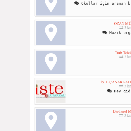
Okullar için aranan b
OZAN MÜ
3 k
Müzik org
Türk Tel
3 k
İŞTE ÇANAKKAL
3 k
Hey gid
Dardanel 
3 k