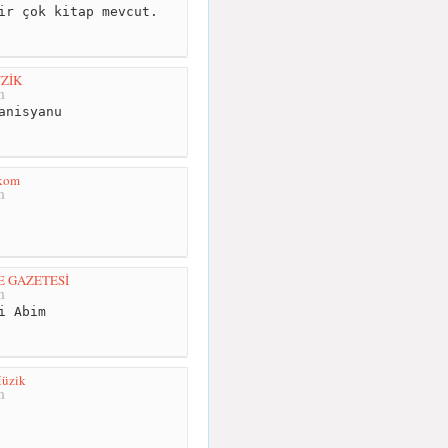
ir çok kitap mevcut.
ZİK
m
anisyanu
ekom
m
E GAZETESİ
m
i Abim
Müzik
m