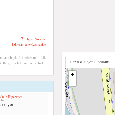
Bilgileri Güncelle
Resim & Açıklama Ekle
kom ana bayi, türk telekom mobil,
Haritası, Uydu Görüntüsü
etleri, türk telekom arıza, türk
+
−
kkale Hiperstore
tre
bir yer