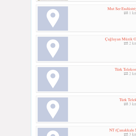
Mut Ser Endüstri
1 k
Çağlayan Müzik O
2 k
Türk Teleko
2 k
Türk Tel
3 k
NT (Çanakkale 
3 k