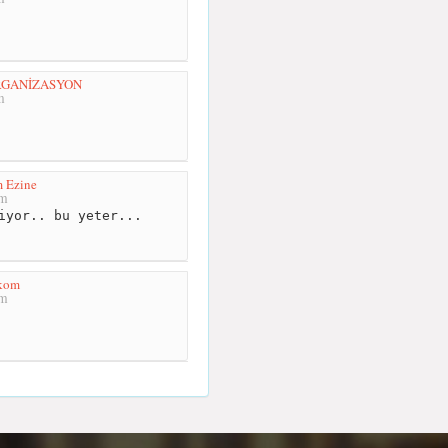
RGANİZASYON
m
m Ezine
km
iyor.. bu yeter...
ekom
km