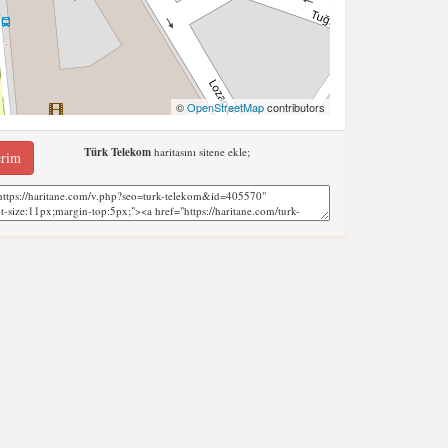
©
OpenStreetMap
contributors
Türk Telekom
haritasını sitene ekle;
erim