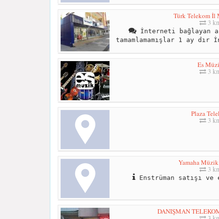
Türk Telekom İl
3 k
İnterneti bağlayan a
tamamlamamışlar 1 ay dır İ
Es Müz
3 k
Plaza Tel
3 k
Yamaha Müzik
3 k
Enstrüman satışı ve 
DANIŞMAN TELEKOM 
3 k