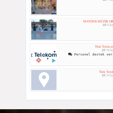
MAYDOS MÜZİK O
8 k
Türk Teleko
38 
Personel destek ver
Türk Tel
39 