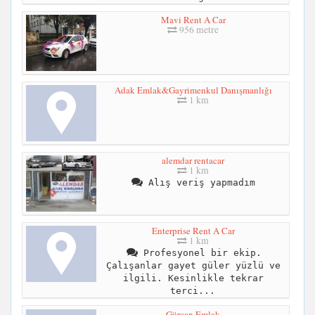
Mavi Rent A Car
956 metre
Adak Emlak&Gayrimenkul Danışmanlığı
1 km
alemdar rentacar
1 km
Alış veriş yapmadım
Enterprise Rent A Car
1 km
Profesyonel bir ekip.
Çalışanlar gayet güler yüzlü ve
ilgili. Kesinlikle tekrar
terci...
Gürcan Emlak