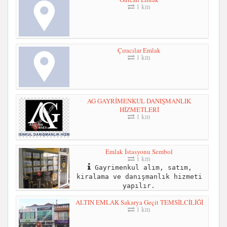
1 km
Çıracılar Emlak
1 km
AG GAYRİMENKUL DANIŞMANLIK
HİZMETLERİ
1 km
Emlak İstasyonu Sembol
1 km
Gayrimenkul alım, satım,
kiralama ve danışmanlık hizmeti
yapılır.
ALTIN EMLAK Sakarya Geçit TEMSİLCİLİĞİ
1 km