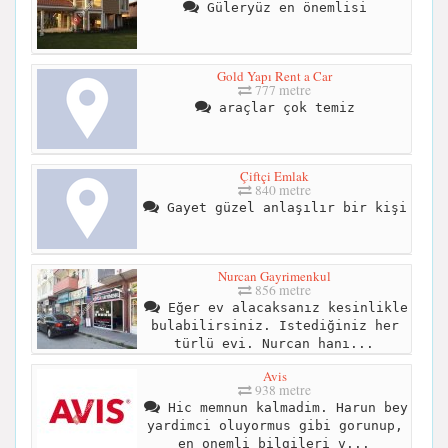
Güleryüz en önemlisi
Gold Yapı Rent a Car
777 metre
araçlar çok temiz
Çiftçi Emlak
840 metre
Gayet güzel anlaşılır bir kişi
Nurcan Gayrimenkul
856 metre
Eğer ev alacaksanız kesinlikle
bulabilirsiniz. Istediğiniz her
türlü evi. Nurcan hanı...
Avis
938 metre
Hic memnun kalmadim. Harun bey
yardimci oluyormus gibi gorunup,
en onemli bilgileri v...