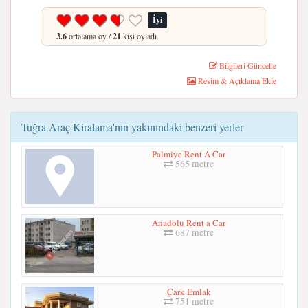
İyi
3.6
ortalama oy /
21
kişi oyladı.
Bilgileri Güncelle
Resim & Açıklama Ekle
Tuğra Araç Kiralama'nın yakınındaki benzeri yerler
Palmiye Rent A Car
565 metre
Anadolu Rent a Car
687 metre
Çark Emlak
751 metre