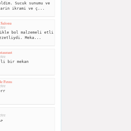
ldim. Sucuk sunumu ve
larin ikrami ve ç...
 Salonu
tre
ikle bol malzemeli etli
zzetliydi. Meka...
staurant
tre
li bir mekan
e Fırını
tre
rr
tre
جم