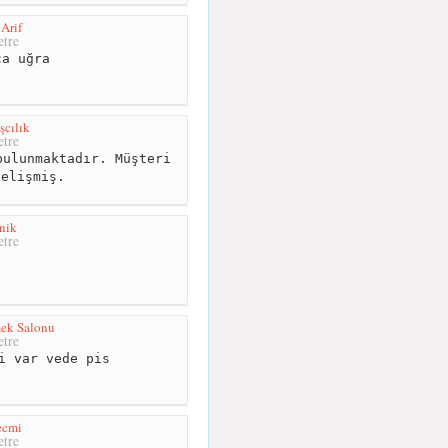
Arif
tre
a uğra
şcılık
tre
ulunmaktadır. Müşteri
gelişmiş.
nik
tre
mek Salonu
tre
i var vede pis
ecmi
tre