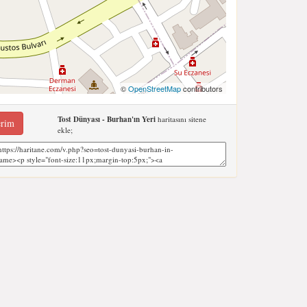
©
OpenStreetMap
contributors
Tost Dünyası - Burhan'ın Yeri
haritasını sitene
erim
ekle;