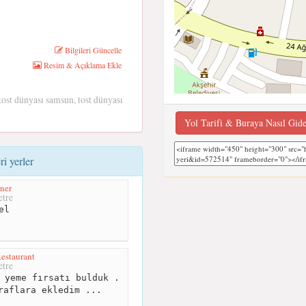
Bilgileri Güncelle
Resim & Açıklama Ekle
 tost dünyası samsun, tost dünyası
Yol Tarifi & Buraya Nasıl Gid
i yerler
ner
tre
el
estaurant
tre
 yeme fırsatı bulduk .
raflara ekledim ...