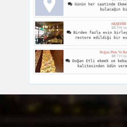
Günün her saatinde Ekme
bulacağın b
AKŞEHİR 
598 me
Birden fazla evin birleş
restore edildiği bir e
Doğan Pide Ve K
719 me
Doğan Etli ekmek ve keba
kalitesinden ödün ver