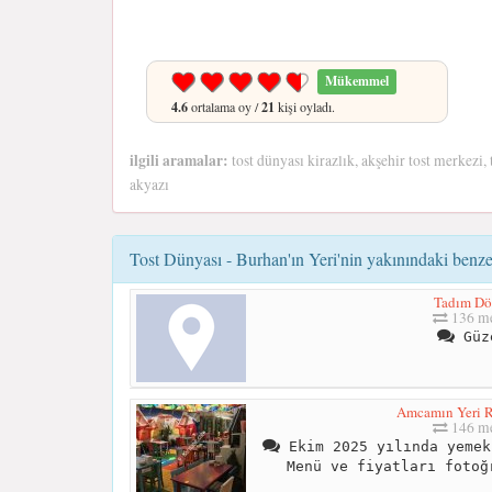
Mükemmel
4.6
ortalama oy /
21
kişi oyladı.
ilgili aramalar:
tost dünyası kirazlık, akşehir tost merkezi,
akyazı
Tost Dünyası - Burhan'ın Yeri'nin yakınındaki benzer
Tadım Dö
136 me
Güz
Amcamın Yeri R
146 me
Ekim 2025 yılında yemek
Menü ve fiyatları fotoğ