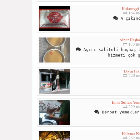
Kokoreççi 
164 me
A çıkınc
Alper Haşha
173 me
Aşırı kaliteli haşhaş b
hizmeti çok 
Diyar Pik
220 me
Emir Sultan Ye
229 me
Berbat yemekler
Helvacı N
262 me