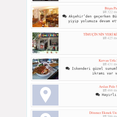
Büşra Pi
322 me
Akşehir’den geçerken Bü
yiyip yolumuza devam et
TİMUÇİN NİN YERİ K
425 me
Kervan Urfa 
431 me
İskenderi güzel sunuml
ikramı var 
Arslan Pide 
466 me
Hayırlı
Dönmez Ekmek Unl
586 me