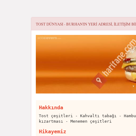
TOST DÜNYASI - BURHAN'IN YERI
ADRESI, ILETIŞIM B
Hakkında
Tost çeşitleri - Kahvaltı tabağı - Hambu
kızartması - Menemen çeşitleri
Hikayemiz