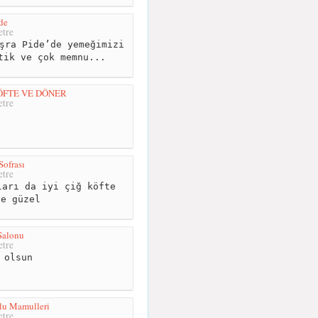
de
tre
şra Pide’de yemeğimizi
tik ve çok memnu...
ÖFTE VE DÖNER
tre
Sofrası
tre
arı da iyi çiğ köfte
ve güzel
Salonu
tre
 olsun
u Mamulleri
tre