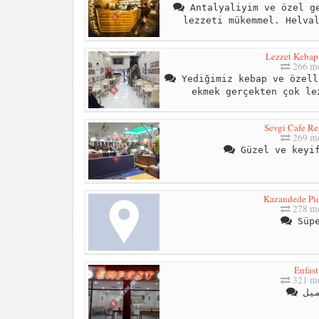
Antalyaliyim ve özel ge
lezzeti mükemmel. Helva
Lezzet Kebap
266 me
Yediğimiz kebap ve özell
ekmek gerçekten çok le
Sevgi Cafe Re
269 me
Güzel ve keyif
Kazandede Pid
278 me
Süpe
Enfast
321 me
يل