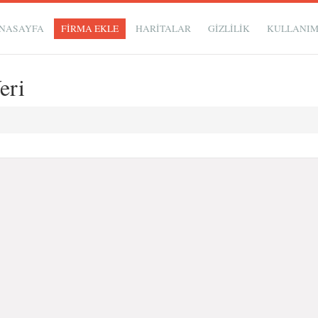
NASAYFA
FİRMA EKLE
HARİTALAR
GIZLILIK
KULLANI
eri