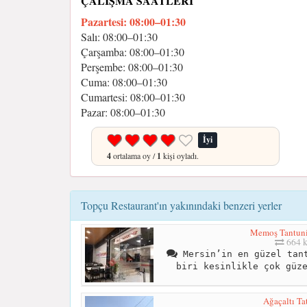
ÇALIŞMA SAATLERI
Pazartesi: 08:00–01:30
Salı: 08:00–01:30
Çarşamba: 08:00–01:30
Perşembe: 08:00–01:30
Cuma: 08:00–01:30
Cumartesi: 08:00–01:30
Pazar: 08:00–01:30
İyi
4
ortalama oy /
1
kişi oyladı.
Topçu Restaurant'ın yakınındaki benzeri yerler
Memoş Tantuni
664 
Mersin’in en güzel tant
biri kesinlikle çok güz
Ağaçaltı Tat