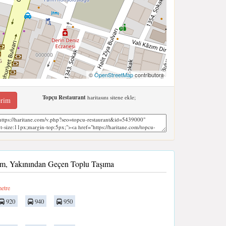
©
OpenStreetMap
contributors
Topçu Restaurant
haritasını sitene ekle;
erim
im, Yakınından Geçen Toplu Taşıma
etre
920
940
950