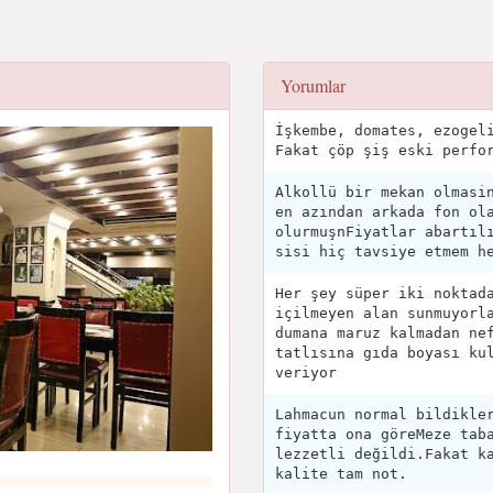
Yorumlar
İşkembe, domates, ezogel
Fakat çöp şiş eski perfo
Alkollü bir mekan olmasi
en azından arkada fon ol
olurmuşnFiyatlar abartıl
sisi hiç tavsiye etmem h
Her şey süper iki noktad
içilmeyen alan sunmuyorl
dumana maruz kalmadan ne
tatlısına gıda boyası ku
veriyor
Lahmacun normal bildikle
fiyatta ona göreMeze tab
lezzetli değildi.Fakat k
kalite tam not.