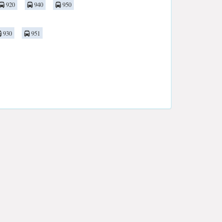
920
940
950
930
951