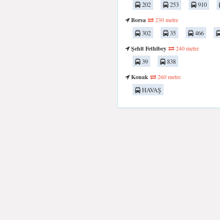
202
253
910
Borsa
230 metre
302
35
466
Şehit Fethibey
240 metre
39
838
Konak
260 metre
HAVAŞ