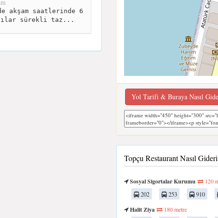
km
e akşam saatlerinde 6
lılar sürekli taz...
Yol Tarifi & Buraya Nasıl Gid
Topçu Restaurant Nasıl Gider
Sosyal Sigortalar Kurumu
120 m
202
253
910
Halit Ziya
180 metre