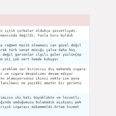
in içtik çorbalar oldukça şezzetliydi.
rmansında değildi. Fazla kuru bulduk
na rağmen müzik olmaması can güzel değil
arak türk sanat müziği çalsa daha hoş
ı değil garsonlar ilgili güler yüzlünÇöp
em eti çok sert hemde kokuyor
a problem var birincisi dış mekanda sigara
ar ve sigara despotizmi devam ediyor
fes alamıyorsunuz ikinci nokta ise ayva
llanılması ne yazıkki amatör bir görüntü
rimizin iki katı büyüklükte ve lezzetli.
ağında umduğumuzu bulamadık açıkçası pek
arışık ızgarası mükemmeldi.Ortam hizmet