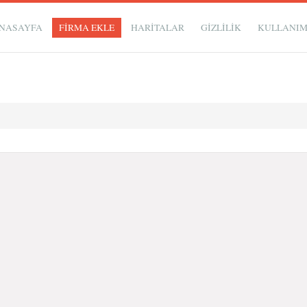
NASAYFA
FİRMA EKLE
HARİTALAR
GIZLILIK
KULLANI