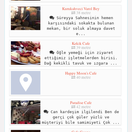
Kurukahveci Varol Bey
38 metre
Süreyya Sahnesinin hemen
karşısındaki sokakta bulunan
mekan, bir soluk almaya davet
e...
Kekik Cafe
39 metre
Öğle yemeği için ziyaret
ettiğimiz işletmelerden birisi.
Dağ kekikli tavuk ve ızgara ...
Happy Moon's Cafe
40 metre
Paradise Cafe
42 metre
Can kardeşim ilgilendi Ben de
gerçi çok güler yüzlü ve
müşteriyi bile samimiyeti Çok ...
Cafe Coupe