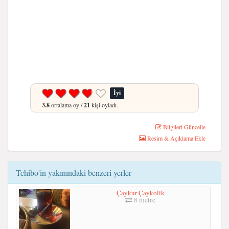
İyi
3.8
ortalama oy /
21
kişi oyladı.
Bilgileri Güncelle
Resim & Açıklama Ekle
Tchibo'in yakınındaki benzeri yerler
Çaykur Çaykolik
8 metre