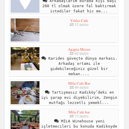
Arkadaşlarım burada kişi başı
200 tl olmak üzere fal baktırmak
istediler fakat hic me...
Yıldız Cafe
52 metre
Agapia Mezze
60 metre
Karides güveçte dünya markası.
Arkadaş ortamı ile
gidebileceğiniz güzel bir
mekan....
Mila Cafe Bar
69 metre
Tartışmasız Kadıköy’deki en
iyi şarap evi diyebilirim, Zengin
mutfağı lezzetli yemekl...
Mila Cafe bar
73 metre
MİLA Winehouse yeni
işletmecileri bu konuda Kadikoyde