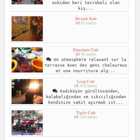
eskiden beri tecrübeli olan
kiş...
Mozaik Kafe
85 metre
Parachute Cafe
90 metre
Un atmosphère relaxant sur la
terrasse Avec des gens chaleureux
et une nourriture alg...
Loop Cafe
102 metre
Kadıköyün gürültüsünden,
kalabalığından ve sıkıcılığından
kendinize vakit ayırmak ist...
Tiglio Cafe
105 metre