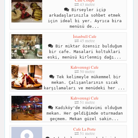
43 metre
Birseyler içip
arkadaşlarınızla sohbet etmek
için ideal bi yer. Ayrıca bira
menüsü de...
İstanbull Cafe
45 metre
Bir miktar özensiz bulduğum
bir cafe. Masalari koltuklari
eski, menüsü kirlenmiş dağı...
Kahverengi Cafe
50 metre
Tek kelimeyle mükemmel bir
mekan. Çalışanlarının sıcak
karşılamaları ve menüdeki her ...
Kahverengi Cafe
51 metre
Kadıköy'de müdavimi olduğum
mekan. Her geldiğimde oturmadan
geçmem. Mekan güzel sakin...
Cafe La Porte
51 metre