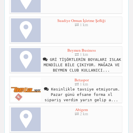
Suadiye Orman İşletme Şefliği
1 km
Beymen Business
1 km
GRİ TİŞÖRTLERİN BOYALARI ISLAK
MENDİLLE BİLE ÇIKIYOR. MAĞAZA VE
BEYMEN CLUB KULLANICI...
Betaspor
1 km
Kesinlikle tavsiye etmiyorum.
Pazar günü efsane forma xl
sipariş verdim yarın gelip a...
Abigem
2 km