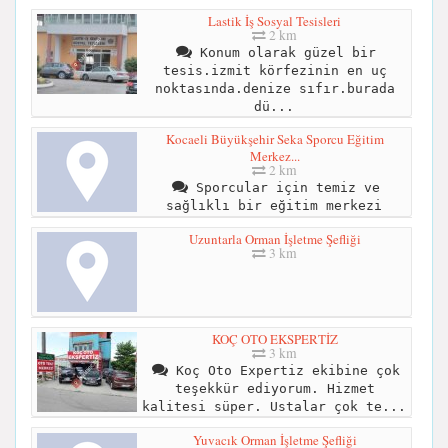
Lastik İş Sosyal Tesisleri
2 km
Konum olarak güzel bir
tesis.izmit körfezinin en uç
noktasında.denize sıfır.burada
dü...
Kocaeli Büyükşehir Seka Sporcu Eğitim
Merkez...
2 km
Sporcular için temiz ve
sağlıklı bir eğitim merkezi
Uzuntarla Orman İşletme Şefliği
3 km
KOÇ OTO EKSPERTİZ
3 km
Koç Oto Expertiz ekibine çok
teşekkür ediyorum. Hizmet
kalitesi süper. Ustalar çok te...
Yuvacık Orman İşletme Şefliği