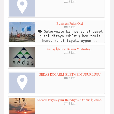
3 km
Business Palas Otel
3 km
Guleryuzlu bir personel gayet
güzel dizayn edilmiş hem temiz
hemde rahat fiyati uygun...
Sedaş İşletme Bakım Müdürlüğü
3 km
SEDAŞ KOCAELİ İŞLETME MÜDÜRLÜĞÜ
3 km
Kocaeli Büyükşehir Belediyesi Otobüs İşletme...
4 km