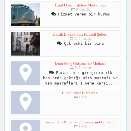
İzmit Orman İşletme Müdürlüğü
94 metre
Hizmet veren bir kurum
Lastik İş Sendikası Kocaeli Şubesi
247 metre
Çok eski bir bina
İzmit Genç Girişimciler Merkezi
547 metre
Burası bir girişimin ilk
başlarda çektiği ofis masrafı ve
yan masrafları 1 sene karşı...
Cumhuriyet İş Merkezi
1 km
Kocaeli Tül Perde izmit perde izmit tül izmi...
1 km