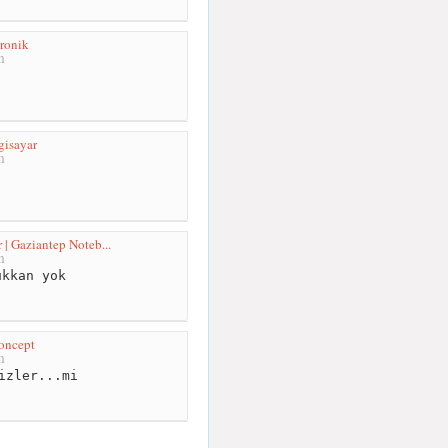
ronik
m
gisayar
m
 | Gaziantep Noteb...
m
kkan yok
oncept
m
izler...mi