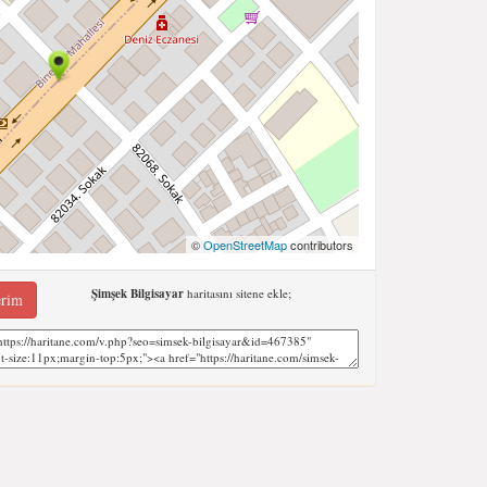
©
OpenStreetMap
contributors
Şimşek Bilgisayar
haritasını sitene ekle;
erim