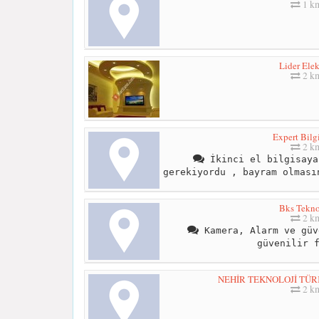
1 k
Lider Elek
2 k
Expert Bilg
2 k
İkinci el bilgisaya
gerekiyordu , bayram olması
Bks Tekno
2 k
Kamera, Alarm ve güv
güvenilir 
NEHİR TEKNOLOJİ TÜR
2 k