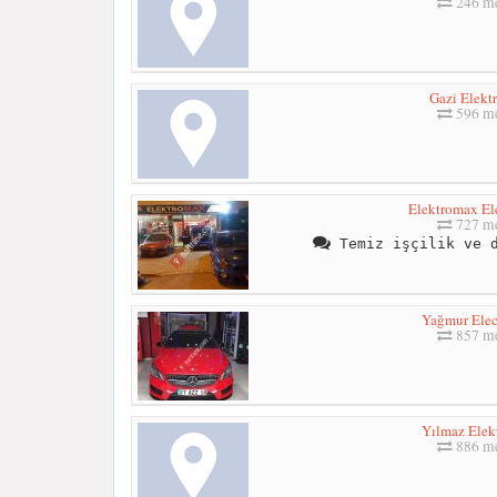
246 me
Gazi Elekt
596 me
Elektromax El
727 me
Temiz işçilik ve d
Yağmur Elec
857 me
Yılmaz Elek
886 me