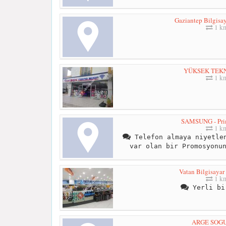
Gaziantep Bilgisay
1 k
YÜKSEK TEK
1 k
SAMSUNG - Pri
1 k
Telefon almaya niyetlen
var olan bir Promosyonu
Vatan Bilgisayar
1 k
Yerli bi
ARGE SOG