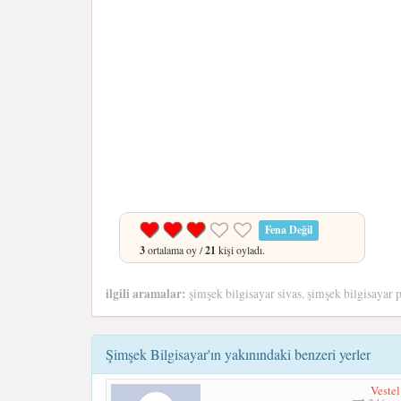
Fena Değil
3
ortalama oy /
21
kişi oyladı.
ilgili aramalar:
şimşek bilgisayar sivas, şimşek bilgisayar 
Şimşek Bilgisayar'ın yakınındaki benzeri yerler
Vestel