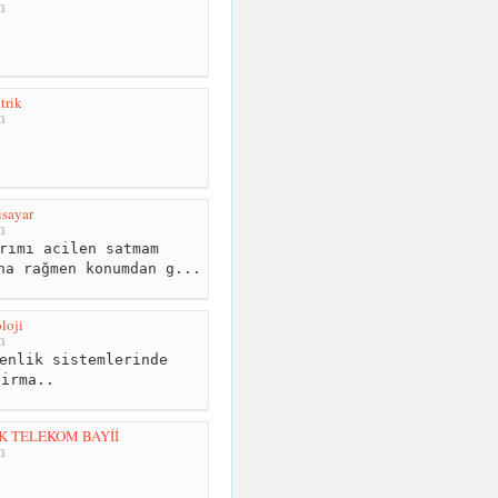
m
trik
m
isayar
m
rımı acilen satmam
na rağmen konumdan g...
loji
m
enlik sistemlerinde
firma..
K TELEKOM BAYİİ
m