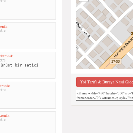
tre
ronik
tre
ektronik
tre
ürüst bir satici
Yol Tarifi & Buraya Nasıl Gid
tronic
tre
tronik
tre