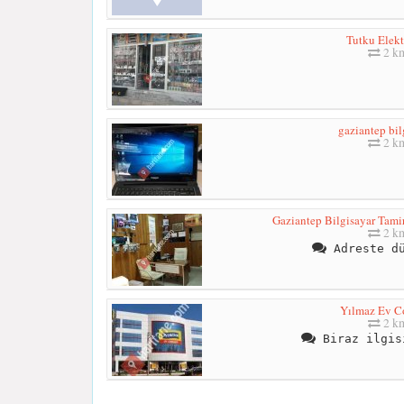
Tutku Elekt
2 k
gaziantep bil
2 k
Gaziantep Bilgisayar Tamir
2 k
Adreste dü
Yılmaz Ev C
2 k
Biraz ilgis