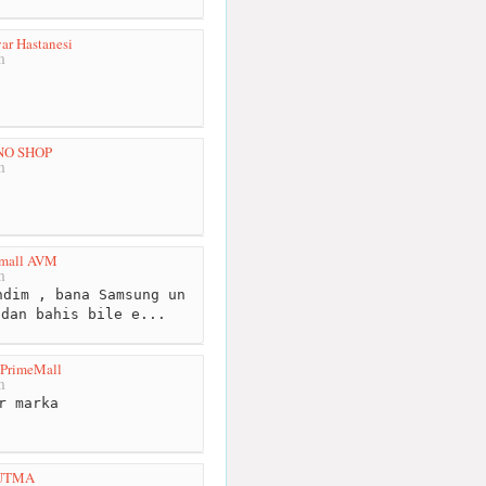
ar Hastanesi
m
NO SHOP
m
mall AVM
m
dim , bana Samsung un
ndan bahis bile e...
 PrimeMall
m
r marka
UTMA