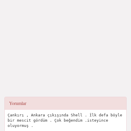
Yorumlar
Çankırı , Ankara çıkışında Shell . İlk defa böyle
bir mescit gördüm . Çok beğendim .isteyince
oluyormuş .