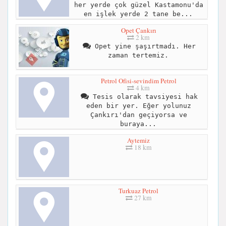
her yerde çok güzel Kastamonu'da
en işlek yerde 2 tane be...
Opet Çankırı
2 km
Opet yine şaşırtmadı. Her
zaman tertemiz.
Petrol Ofisi-sevindim Petrol
4 km
Tesis olarak tavsiyesi hak
eden bir yer. Eğer yolunuz
Çankırı'dan geçiyorsa ve
buraya...
Aytemiz
18 km
Turkuaz Petrol
27 km