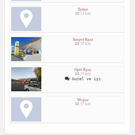
Termo
32 km
Sunpet Ilgaz
35 km
Opet İlgaz
35 km
Guzel ve iyi
Mogaz
37 km