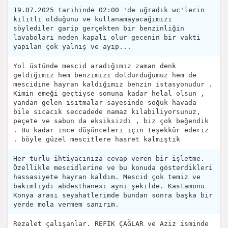
19.07.2025 tarihinde 02:00 'de uğradık wc'lerin
kilitli olduğunu ve kullanamayacağımızı
söylediler garip gerçekten bir benzinliğin
lavaboları neden kapalı olur gecenin bir vakti
yapılan çok yalnış ve ayıp...
Yol üstünde mescid aradığımız zaman denk
geldiğimiz hem benzimizi doldurduğumuz hem de
mescidine hayran kaldığımız benzin istasyonudur .
Kimin emeği geçtiyse sonuna kadar helal olsun ,
yandan gelen ısıtmalar sayesinde soğuk havada
bile sıcacık seccadede namaz kılabiliyorsunuz,
peçete ve sabun da eksiksizdi , biz çok beğendik
. Bu kadar ince düşünceleri için teşekkür ederiz
. böyle güzel mescitlere hasret kalmıştık
Her türlü ihtiyacınıza cevap veren bir işletme.
Özellikle mescidlerine ve bu konuda gösterdikleri
hassasiyete hayran kaldım. Mescid çok temiz ve
bakımlıydı abdesthanesi aynı şekilde. Kastamonu
Konya arası seyahatlerimde bundan sonra başka bir
yerde mola vermem sanırım.
Rezalet çalışanlar. REFİK ÇAĞLAR ve Aziz isminde