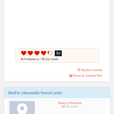
İyi
4.3
ortalama oy /
21
kişi oyladı.
Bilgileri Güncelle
Resim & Açıklama Ekle
Shell'in yakınındaki benzeri yerler
Turkiye Petrolleri
48 metre