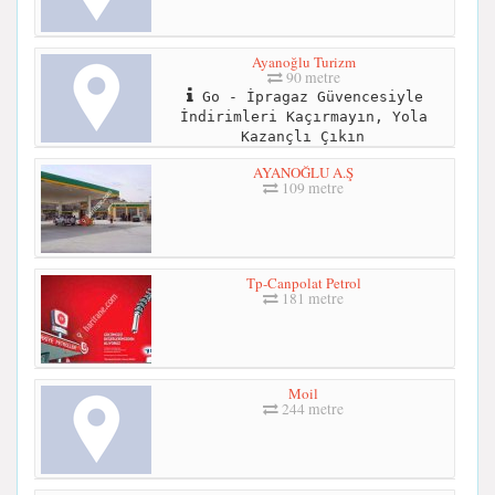
Ayanoğlu Turizm
90 metre
Go - İpragaz Güvencesiyle
İndirimleri Kaçırmayın, Yola
Kazançlı Çıkın
AYANOĞLU A.Ş
109 metre
Tp-Canpolat Petrol
181 metre
Moil
244 metre