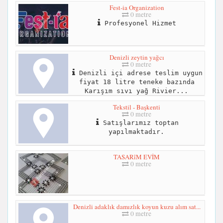
Fest-ia Organization
0 metre
Profesyonel Hizmet
Denizli zeytin yağcı
0 metre
Denizli içi adrese teslim uygun
fiyat 18 litre teneke bazında
Karışım sıvı yağ Rivier...
Tekstil - Başkenti
0 metre
Satışlarımız toptan
yapılmaktadır.
TASARîM EVİM
0 metre
Denizli adaklık damızlık koyun kuzu alım sat...
0 metre