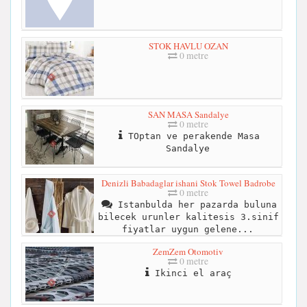
STOK HAVLU OZAN
0 metre
SAN MASA Sandalye
0 metre
TOptan ve perakende Masa
Sandalye
Denizli Babadaglar ishani Stok Towel Badrobe
0 metre
Istanbulda her pazarda buluna
bilecek urunler kalitesis 3.sinif
fiyatlar uygun gelene...
ZemZem Otomotiv
0 metre
Ikinci el araç