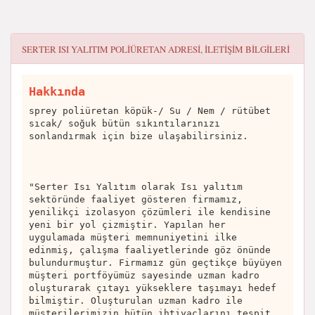
SERTER ISI YALITIM POLIÜRETAN
ADRESI, ILETIŞIM BILGILERI
Hakkında
sprey poliüretan köpük-/ Su / Nem / rütübet
sıcak/ soğuk bütün sıkıntılarınızı
sonlandırmak için bize ulaşabilirsiniz.
"Serter Isı Yalıtım olarak Isı yalıtım
sektöründe faaliyet gösteren firmamız,
yenilikçi izolasyon çözümleri ile kendisine
yeni bir yol çizmiştir. Yapılan her
uygulamada müşteri memnuniyetini ilke
edinmiş, çalışma faaliyetlerinde göz önünde
bulundurmuştur. Firmamız gün geçtikçe büyüyen
müşteri portföyümüz sayesinde uzman kadro
oluşturarak çıtayı yükseklere taşımayı hedef
bilmiştir. Oluşturulan uzman kadro ile
müşterilerimizin bütün ihtiyaçlarını tespit