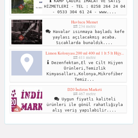
KAMP ÇADIRI İMALAT VE SATIŞ
HİZMETLERİ - TEL : 0258 264 24 04
- 0533 304 61 24 - www....
Havlucu Memet
234 metre
Havalar ısınmaya başladı kefe
yaylası açılacakmış acaba.
Sıcaklarda bunaldık....
Limon Kolonyası.200 ml 400 ml 1 lt 5 lt Hijy...
411 metre
Dezenfektan,El ve Cilt Hijyen
Ürünleri,Temizlik
Kimyasalları,Kolonya,Mikrofiber
Temiz...
D20 İndirim Marketi
467 metre
Uygun fiyatlı kaliteli
ürünleri ile gönül rahatlığıyla
alış veriş yapılabilir....