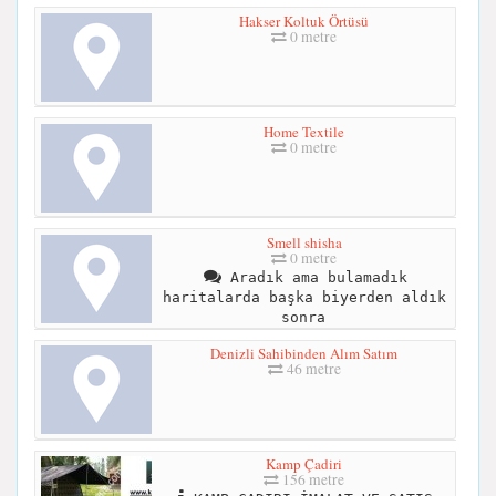
Hakser Koltuk Örtüsü
0 metre
Home Textile
0 metre
Smell shisha
0 metre
Aradık ama bulamadık
haritalarda başka biyerden aldık
sonra
Denizli Sahibinden Alım Satım
46 metre
Kamp Çadiri
156 metre