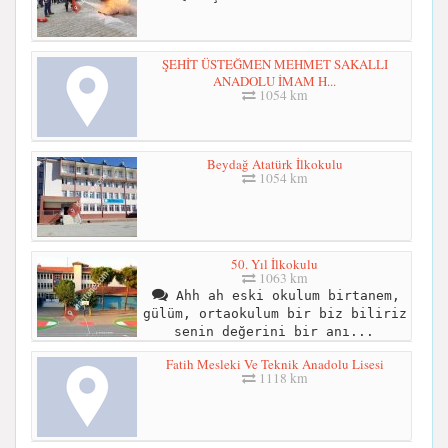
ŞEHİT ÜSTEĞMEN MEHMET SAKALLI
ANADOLU İMAM H...
1054 km
Beydağ Atatürk İlkokulu
1054 km
50. Yıl İlkokulu
1063 km
Ahh ah eski okulum birtanem,
gülüm, ortaokulum bir biz biliriz
senin değerini bir anı...
Fatih Mesleki Ve Teknik Anadolu Lisesi
1118 km