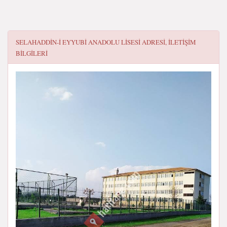
SELAHADDIN-I EYYUBI ANADOLU LISESI
ADRESI, ILETIŞIM
BILGILERI