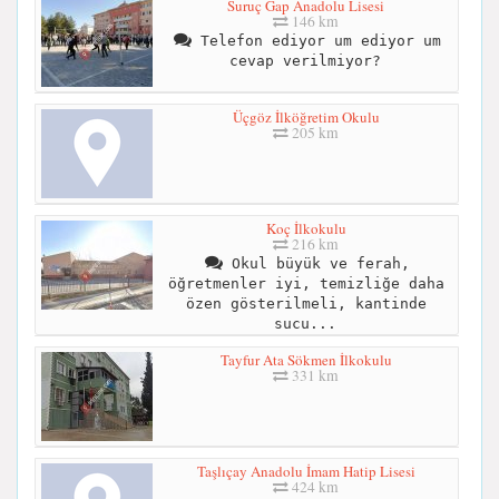
Suruç Gap Anadolu Lisesi
146 km
Telefon ediyor um ediyor um
cevap verilmiyor?
Üçgöz İlköğretim Okulu
205 km
Koç İlkokulu
216 km
Okul büyük ve ferah,
öğretmenler iyi, temizliğe daha
özen gösterilmeli, kantinde
sucu...
Tayfur Ata Sökmen İlkokulu
331 km
Taşlıçay Anadolu İmam Hatip Lisesi
424 km