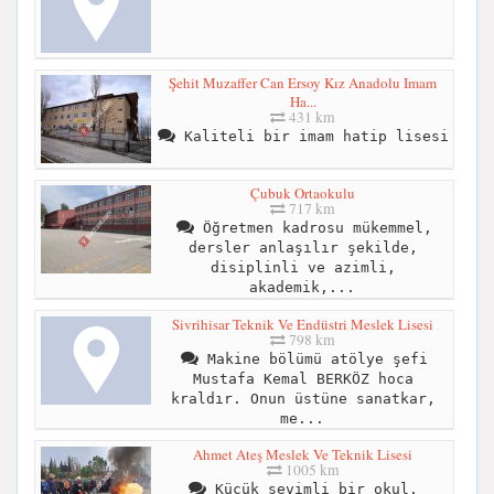
Şehit Muzaffer Can Ersoy Kız Anadolu Imam
Ha...
431 km
Kaliteli bir imam hatip lisesi
Çubuk Ortaokulu
717 km
Öğretmen kadrosu mükemmel,
dersler anlaşılır şekilde,
disiplinli ve azimli,
akademik,...
Sivrihisar Teknik Ve Endüstri Meslek Lisesi
798 km
Makine bölümü atölye şefi
Mustafa Kemal BERKÖZ hoca
kraldır. Onun üstüne sanatkar,
me...
Ahmet Ateş Meslek Ve Teknik Lisesi
1005 km
Küçük sevimli bir okul.